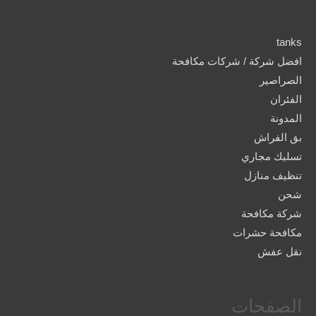
tanks
افضل شركة / شركات مكافحة
الصراصير
الفئران
المدونة
بق الفراش
تسليك مجاري
تنظيف منازل
شحن
شركة مكافحة
مكافحة حشرات
نقل عفش
الصفحات