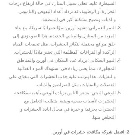
السيطرة عليه. فعلى سبيل المثال، في حالة ارتفاع درجات
الحرارة أو الرطوبة، قد تزداد أعداد البعوض والناموس
والذباب وتصبح مشكلة أكبر في المنطقة.
النمو العمراني: تشهد أورين نموًا عمرانيًا سريعًا، مع بناء
المزيد من المنازل والمباني الجديدة. هذا النمو يؤدي إلى
خلق مواقع محتملة لتكاثر الحشرات، مثل تجمعات المياه
الراكدة أو الفراغات المظلمة التي تعتبر ملاذًا للحشرات.
النمو السكاني: يزداد عدد السكان في أورين والمناطق
المجاورة ، مما يعني زيادة في استهلاك المواد الغذائية
والنفايات. هذا يترتب عليه جذب الحشرات التي تتغذى على
الفضلات والنفايات، مثل الصراصير والذباب.
الوعي البيئي: يشعر الناس بزيادة الوعي بأهمية مكافحة
الحشرات لأسباب صحية وبيئية. يتطلب التعامل مع
الحشرات بحرفية و خبرة في مجال ابادة الحشرات و
التخلص منها.
2.
افضل شركة مكافحة حشرات في أورين