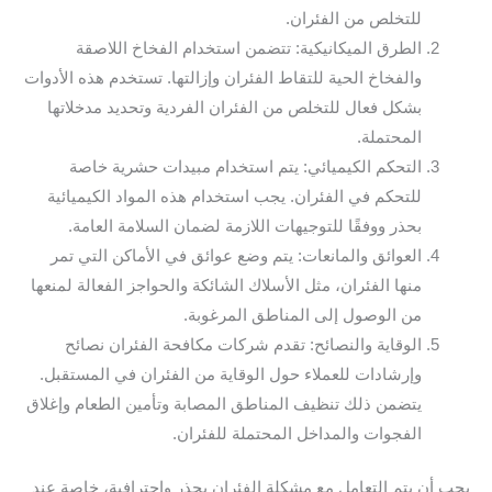
للتخلص من الفئران.
الطرق الميكانيكية: تتضمن استخدام الفخاخ اللاصقة
والفخاخ الحية للتقاط الفئران وإزالتها. تستخدم هذه الأدوات
بشكل فعال للتخلص من الفئران الفردية وتحديد مدخلاتها
المحتملة.
التحكم الكيميائي: يتم استخدام مبيدات حشرية خاصة
للتحكم في الفئران. يجب استخدام هذه المواد الكيميائية
بحذر ووفقًا للتوجيهات اللازمة لضمان السلامة العامة.
العوائق والمانعات: يتم وضع عوائق في الأماكن التي تمر
منها الفئران، مثل الأسلاك الشائكة والحواجز الفعالة لمنعها
من الوصول إلى المناطق المرغوبة.
الوقاية والنصائح: تقدم شركات مكافحة الفئران نصائح
وإرشادات للعملاء حول الوقاية من الفئران في المستقبل.
يتضمن ذلك تنظيف المناطق المصابة وتأمين الطعام وإغلاق
الفجوات والمداخل المحتملة للفئران.
يجب أن يتم التعامل مع مشكلة الفئران بحذر واحترافية، خاصة عند