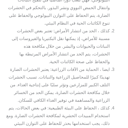
البيولوجي، فهي تلعب دورًا أساسيًا في تلقيح النباتات
وانتقال الحمض النووي ونشر البذور. بالتحكم في الحشرات
الضارة، يتم الحفاظ على التوازن البيولوجي والحفاظ على
تنوع الكائنات الحية في النظام البيئي.
كذلك ، الحد من انتشار الأمراض: تعتبر بعض الحشرات
مسببة للأمراض، إذ يمكنها نقل البكتيريا والفيروسات إلى
النباتات والحيوانات والبشر. من خلال مكافحة هذه
الحشرات، يتم الحد من انتشار الأمراض المرتبطة بها
والحفاظ على صحة الكائنات الحية.
ايضا ، الحماية من الآفات الزراعية: يعتبر الحشرات الضارة
تهديدًا كبيرًا للمحاصيل الزراعية والنباتات. تسبب الحشرات
التلف الكبير للمزارعين وتؤثر سلبًا على إنتاجية الغذاء. من
خلال مكافحة الحشرات الضارة، يمكن الحد من الخسائر
الزراعية والمساهمة في توفير الغذاء الكافي للسكان.
كذلك ، الحفاظ على البيئة الطبيعية: في بعض الحالات، يتم
استخدام المبيدات الحشرية لمكافحة الحشرات الضارة. ومع
ذلك، يجب استخدامها بحذر للحفاظ على التوازن البيئي