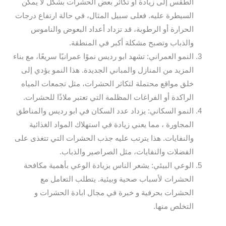
الطقس إلى زيادة أو تكاثر بعض الحشرات بشكل لا يمكن
السيطرة عليه. فعلى سبيل المثال، في حالة ارتفاع درجات
الحرارة أو الرطوبة، قد تزداد أعداد البعوض والناموس
والذباب وتصبح مشكلة أكبر في المنطقة.
النمو العمراني: تشهد ابو رديس نموًا عمرانيًا سريعًا، مع بناء
المزيد من المنازل والمباني الجديدة. هذا النمو يؤدي إلى
خلق مواقع محتملة لتكاثر الحشرات، مثل تجمعات المياه
الراكدة أو الفراغات المظلمة التي تعتبر ملاذًا للحشرات.
النمو السكاني: يزداد عدد السكان في ابو رديس والمناطق
المجاورة ، مما يعني زيادة في استهلاك المواد الغذائية
والنفايات. هذا يترتب عليه جذب الحشرات التي تتغذى على
الفضلات والنفايات، مثل الصراصير والذباب.
الوعي البيئي: يشعر الناس بزيادة الوعي بأهمية مكافحة
الحشرات لأسباب صحية وبيئية. يتطلب التعامل مع
الحشرات بحرفية و خبرة في مجال ابادة الحشرات و
التخلص منها.