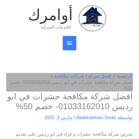
خطي
القائمة
أوامرك
لى
لمحتوى
الرئيسية
للخدمات المنزلية
الرئيسية
افضل شركة / شركات مكافحة
افضل شركة مكافحة حشرات في ابو رديس 01033162010- خصم
50%
افضل شركة مكافحة حشرات في ابو
رديس 01033162010- خصم 50%
بواسطة
Abdelrahman Shokr
/
مارس 3, 2025
تحرص شركة مكافحة حشرات و قراد في ابو رديس على تقديم