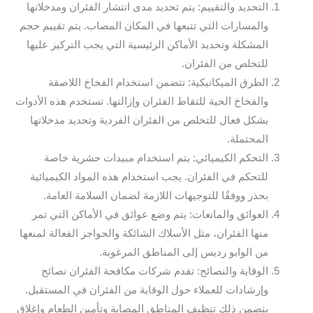
التحديد والتقييم: يتم تحديد مدى انتشار الفئران ومدخلاتها
والمسارات التي تتبعها في المكان المصاب. يتم تقييم حجم
المشكلة وتحديد الأماكن الرئيسية التي يجب التركيز عليها
للتخلص من الفئران.
الطرق الميكانيكية: تتضمن استخدام الفخاخ اللاصقة
والفخاخ الحية للتقاط الفئران وإزالتها. تستخدم هذه الأدوات
بشكل فعال للتخلص من الفئران الفردية وتحديد مدخلاتها
المحتملة.
التحكم الكيميائي: يتم استخدام مبيدات حشرية خاصة
للتحكم في الفئران. يجب استخدام هذه المواد الكيميائية
بحذر ووفقًا للتوجيهات اللازمة لضمان السلامة العامة.
العوائق والمانعات: يتم وضع عوائق في الأماكن التي تمر
منها الفئران، مثل الأسلاك الشائكة والحواجز الفعالة لمنعها
من الوابو رديس إلى المناطق المرغوبة.
الوقاية والنصائح: تقدم شركات مكافحة الفئران نصائح
وإرشادات للعملاء حول الوقاية من الفئران في المستقبل.
يتضمن ذلك تنظيف المناطق المصابة وتأمين الطعام وإغلاق