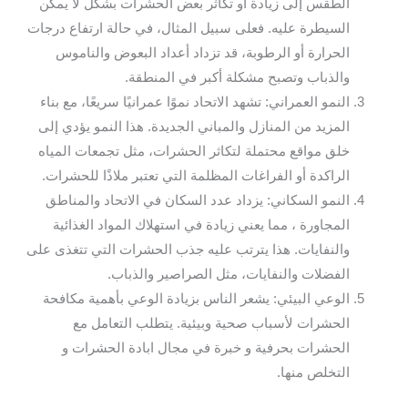
الطقس إلى زيادة أو تكاثر بعض الحشرات بشكل لا يمكن
السيطرة عليه. فعلى سبيل المثال، في حالة ارتفاع درجات
الحرارة أو الرطوبة، قد تزداد أعداد البعوض والناموس
والذباب وتصبح مشكلة أكبر في المنطقة.
النمو العمراني: تشهد الاتحاد نموًا عمرانيًا سريعًا، مع بناء
المزيد من المنازل والمباني الجديدة. هذا النمو يؤدي إلى
خلق مواقع محتملة لتكاثر الحشرات، مثل تجمعات المياه
الراكدة أو الفراغات المظلمة التي تعتبر ملاذًا للحشرات.
النمو السكاني: يزداد عدد السكان في الاتحاد والمناطق
المجاورة ، مما يعني زيادة في استهلاك المواد الغذائية
والنفايات. هذا يترتب عليه جذب الحشرات التي تتغذى على
الفضلات والنفايات، مثل الصراصير والذباب.
الوعي البيئي: يشعر الناس بزيادة الوعي بأهمية مكافحة
الحشرات لأسباب صحية وبيئية. يتطلب التعامل مع
الحشرات بحرفية و خبرة في مجال ابادة الحشرات و
التخلص منها.