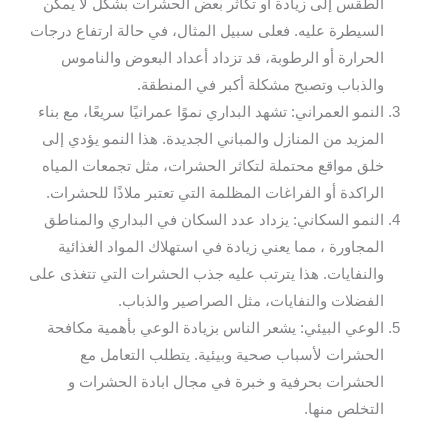
الطقس إلى زيادة أو تكاثر بعض الحشرات بشكل لا يمكن
السيطرة عليه. فعلى سبيل المثال، في حالة ارتفاع درجات
الحرارة أو الرطوبة، قد تزداد أعداد البعوض والناموس
والذباب وتصبح مشكلة أكبر في المنطقة.
النمو العمراني: تشهد البداري نموًا عمرانيًا سريعًا، مع بناء
المزيد من المنازل والمباني الجديدة. هذا النمو يؤدي إلى
خلق مواقع محتملة لتكاثر الحشرات، مثل تجمعات المياه
الراكدة أو الفراغات المظلمة التي تعتبر ملاذًا للحشرات.
النمو السكاني: يزداد عدد السكان في البداري والمناطق
المجاورة ، مما يعني زيادة في استهلاك المواد الغذائية
والنفايات. هذا يترتب عليه جذب الحشرات التي تتغذى على
الفضلات والنفايات، مثل الصراصير والذباب.
الوعي البيئي: يشعر الناس بزيادة الوعي بأهمية مكافحة
الحشرات لأسباب صحية وبيئية. يتطلب التعامل مع
الحشرات بحرفية و خبرة في مجال ابادة الحشرات و
التخلص منها.