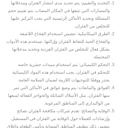
التحديد والتقييم: يتم تحديد مدى انتشار الفئران ومدخلاتها
والمسارات التي تتبعها في المكان المصاب. يتم تقييم حجم
المشكلة وتحديد الأماكن الرئيسية التي يجب التركيز عليها
للتخلص من الفئران.
الطرق الميكانيكية: تتضمن استخدام الفخاخ اللاصقة
والفخاخ الحية للتقاط الفئران وإزالتها. تستخدم هذه الأدوات
بشكل فعال للتخلص من الفئران الفردية وتحديد مدخلاتها
المحتملة.
التحكم الكيميائي: يتم استخدام مبيدات حشرية خاصة
للتحكم في الفئران. يجب استخدام هذه المواد الكيميائية
بحذر ووفقًا للتوجيهات اللازمة لضمان السلامة العامة.
العوائق والمانعات: يتم وضع عوائق في الأماكن التي تمر
منها الفئران، مثل الأسلاك الشائكة والحواجز الفعالة لمنعها
من الوالبداري إلى المناطق المرغوبة.
الوقاية والنصائح: تقدم شركات مكافحة الفئران نصائح
وإرشادات للعملاء حول الوقاية من الفئران في المستقبل.
يتضمن ذلك تنظيف المناطق المصابة وتأمين الطعام وإغلاق