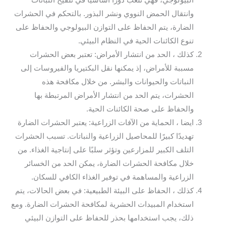
البيولوجي، فهي تلعب دورًا أساسيًا في تلقيح النباتات
وانتقال الحمض النووي ونشر البذور. بالتحكم في الحشرات
الضارة، يتم الحفاظ على التوازن البيولوجي والحفاظ على
تنوع الكائنات الحية في النظام البيئي.
كذلك ، الحد من انتشار الأمراض: تعتبر بعض الحشرات
مسببة للأمراض، إذ يمكنها نقل البكتيريا والفيروسات إلى
النباتات والحيوانات والبشر. من خلال مكافحة هذه
الحشرات، يتم الحد من انتشار الأمراض المرتبطة بها
والحفاظ على صحة الكائنات الحية.
ايضا ، الحماية من الآفات الزراعية: يعتبر الحشرات الضارة
تهديدًا كبيرًا للمحاصيل الزراعية والنباتات. تسبب الحشرات
التلف الكبير للمزارعين وتؤثر سلبًا على إنتاجية الغذاء. من
خلال مكافحة الحشرات الضارة، يمكن الحد من الخسائر
الزراعية والمساهمة في توفير الغذاء الكافي للسكان.
كذلك ، الحفاظ على البيئة الطبيعية: في بعض الحالات، يتم
استخدام المبيدات الحشرية لمكافحة الحشرات الضارة. ومع
ذلك، يجب استخدامها بحذر للحفاظ على التوازن البيئي