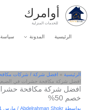
خطي
أوامرك
لى
لمحتوى
للخدمات المنزلية
الرئيسية
المدونة
سياسة 
الرئيسية
افضل شركة / شركات مكافح
افضل شركة مكافحة حشرات في الضبعية 01033162010- خصم 
خصم 50%
بواسطة
Abdelrahman Shokr
/
مارس 11, 2025