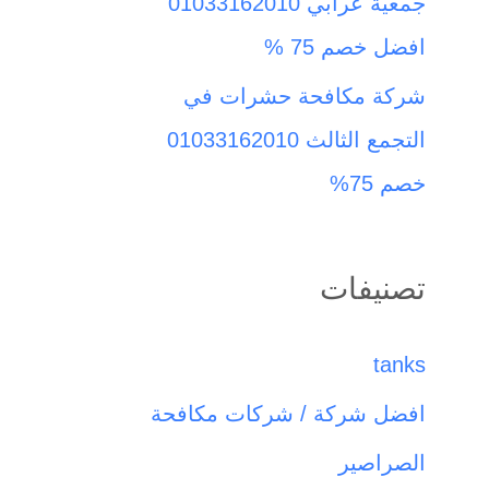
جمعية عرابي 01033162010
افضل خصم 75 %
شركة مكافحة حشرات في
التجمع الثالث 01033162010
خصم 75%
تصنيفات
tanks
افضل شركة / شركات مكافحة
الصراصير