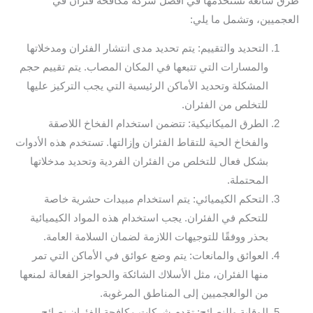
طرق شائعة نستخدمها في افضل شركة مكافحة فئران في
العجميين، وتشمل ما يلي:
التحديد والتقييم: يتم تحديد مدى انتشار الفئران ومدخلاتها
والمسارات التي تتبعها في المكان المصاب. يتم تقييم حجم
المشكلة وتحديد الأماكن الرئيسية التي يجب التركيز عليها
للتخلص من الفئران.
الطرق الميكانيكية: تتضمن استخدام الفخاخ اللاصقة
والفخاخ الحية للتقاط الفئران وإزالتها. تستخدم هذه الأدوات
بشكل فعال للتخلص من الفئران الفردية وتحديد مدخلاتها
المحتملة.
التحكم الكيميائي: يتم استخدام مبيدات حشرية خاصة
للتحكم في الفئران. يجب استخدام هذه المواد الكيميائية
بحذر ووفقًا للتوجيهات اللازمة لضمان السلامة العامة.
العوائق والمانعات: يتم وضع عوائق في الأماكن التي تمر
منها الفئران، مثل الأسلاك الشائكة والحواجز الفعالة لمنعها
من الوالعجميين إلى المناطق المرغوبة.
الوقاية والنصائح: تقدم شركات مكافحة الفئران نصائح