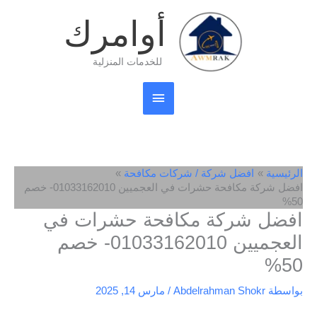
خطي
القائمة
أوامرك
لى
لمحتوى
الرئيسية
للخدمات المنزلية
الرئيسية
افضل شركة / شركات مكافحة
افضل شركة مكافحة حشرات في العجميين 01033162010- خصم
50%
افضل شركة مكافحة حشرات في
العجميين 01033162010- خصم
50%
بواسطة
Abdelrahman Shokr
/
مارس 14, 2025