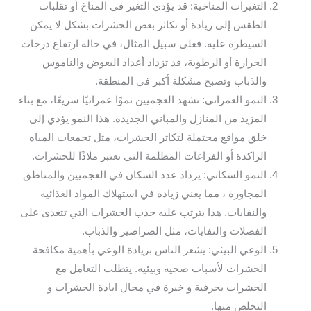
التغيرات المناخية: قد يؤدي التغير في المناخ أو تقلبات
الطقس إلى زيادة أو تكاثر بعض الحشرات بشكل لا يمكن
السيطرة عليه. فعلى سبيل المثال، في حالة ارتفاع درجات
الحرارة أو الرطوبة، قد تزداد أعداد البعوض والناموس
والذباب وتصبح مشكلة أكبر في المنطقة.
النمو العمراني: تشهد العجميين نموًا عمرانيًا سريعًا، مع بناء
المزيد من المنازل والمباني الجديدة. هذا النمو يؤدي إلى
خلق مواقع محتملة لتكاثر الحشرات، مثل تجمعات المياه
الراكدة أو الفراغات المظلمة التي تعتبر ملاذًا للحشرات.
النمو السكاني: يزداد عدد السكان في العجميين والمناطق
المجاورة ، مما يعني زيادة في استهلاك المواد الغذائية
والنفايات. هذا يترتب عليه جذب الحشرات التي تتغذى على
الفضلات والنفايات، مثل الصراصير والذباب.
الوعي البيئي: يشعر الناس بزيادة الوعي بأهمية مكافحة
الحشرات لأسباب صحية وبيئية. يتطلب التعامل مع
الحشرات بحرفية و خبرة في مجال ابادة الحشرات و
التخلص منها.