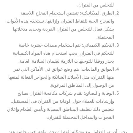
للتخلص من الفئران.
الطرق الميكانيكية: تتضمن استخدام الفخاخ اللاصقة
والفخاخ الحية للتقاط الفئران وإزالتها. تستخدم هذه الأدوات
بشكل فعال للتخلص من الفئران الفردية وتحديد مدخلاتها
المحتملة.
التحكم الكيميائي: يتم استخدام مبيدات حشرية خاصة
للتحكم في الفئران. يجب استخدام هذه المواد الكيميائية
بحذر ووفقًا للتوجيهات اللازمة لضمان السلامة العامة.
العوائق والمانعات: يتم وضع عوائق في الأماكن التي تمر
منها الفئران، مثل الأسلاك الشائكة والحواجز الفعالة لمنعها
من الوصول إلى المناطق المرغوبة.
الوقاية والنصائح: تقدم شركات مكافحة الفئران نصائح
وإرشادات للعملاء حول الوقاية من الفئران في المستقبل.
يتضمن ذلك تنظيف المناطق المصابة وتأمين الطعام وإغلاق
الفجوات والمداخل المحتملة للفئران.
يجب أن يتم التعامل مع مشكلة الفئران بحذر واحترافية، خاصة عند