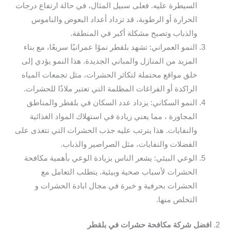
السيطرة عليه. فعلى سبيل المثال، في حالة ارتفاع درجات
الحرارة أو الرطوبة، قد تزداد أعداد البعوض والناموس
والذباب وتصبح مشكلة أكبر في المنطقة.
النمو العمراني: تشهد بلقطر نموًا عمرانيًا سريعًا، مع بناء
المزيد من المنازل والمباني الجديدة. هذا النمو يؤدي إلى
خلق مواقع محتملة لتكاثر الحشرات، مثل تجمعات المياه
الراكدة أو الفراغات المظلمة التي تعتبر ملاذًا للحشرات.
النمو السكاني: يزداد عدد السكان في بلقطر والمناطق
المجاورة ، مما يعني زيادة في استهلاك المواد الغذائية
والنفايات. هذا يترتب عليه جذب الحشرات التي تتغذى على
الفضلات والنفايات، مثل الصراصير والذباب.
الوعي البيئي: يشعر الناس بزيادة الوعي بأهمية مكافحة
الحشرات لأسباب صحية وبيئية. يتطلب التعامل مع
الحشرات بحرفية و خبرة في مجال ابادة الحشرات و
التخلص منها.
2.
افضل شركة مكافحة حشرات في بلقطر