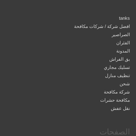
tanks
افضل شركة / شركات مكافحة
الصراصير
الفئران
المدونة
بق الفراش
تسليك مجاري
تنظيف منازل
شحن
شركة مكافحة
مكافحة حشرات
نقل عفش
الصفحات