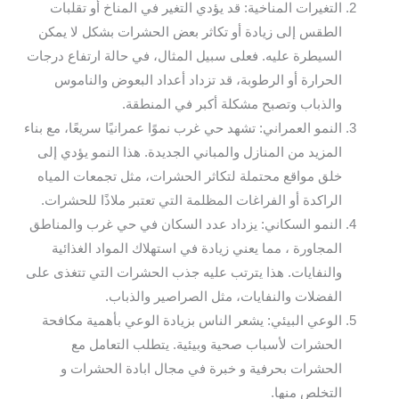
التغيرات المناخية: قد يؤدي التغير في المناخ أو تقلبات
الطقس إلى زيادة أو تكاثر بعض الحشرات بشكل لا يمكن
السيطرة عليه. فعلى سبيل المثال، في حالة ارتفاع درجات
الحرارة أو الرطوبة، قد تزداد أعداد البعوض والناموس
والذباب وتصبح مشكلة أكبر في المنطقة.
النمو العمراني: تشهد حي غرب نموًا عمرانيًا سريعًا، مع بناء
المزيد من المنازل والمباني الجديدة. هذا النمو يؤدي إلى
خلق مواقع محتملة لتكاثر الحشرات، مثل تجمعات المياه
الراكدة أو الفراغات المظلمة التي تعتبر ملاذًا للحشرات.
النمو السكاني: يزداد عدد السكان في حي غرب والمناطق
المجاورة ، مما يعني زيادة في استهلاك المواد الغذائية
والنفايات. هذا يترتب عليه جذب الحشرات التي تتغذى على
الفضلات والنفايات، مثل الصراصير والذباب.
الوعي البيئي: يشعر الناس بزيادة الوعي بأهمية مكافحة
الحشرات لأسباب صحية وبيئية. يتطلب التعامل مع
الحشرات بحرفية و خبرة في مجال ابادة الحشرات و
التخلص منها.