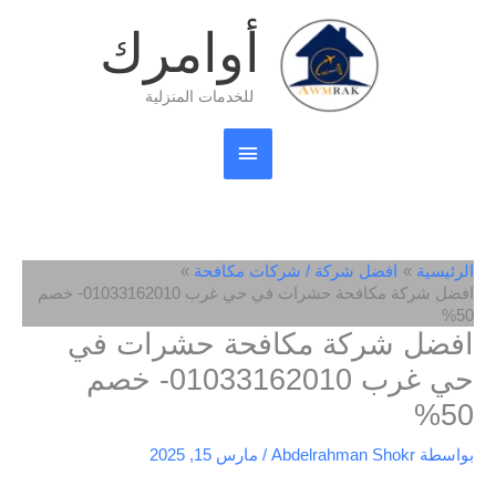
خطي
القائمة
أوامرك
لى
لمحتوى
الرئيسية
للخدمات المنزلية
الرئيسية
افضل شركة / شركات مكافحة
افضل شركة مكافحة حشرات في حي غرب 01033162010- خصم
50%
افضل شركة مكافحة حشرات في
حي غرب 01033162010- خصم
50%
بواسطة
Abdelrahman Shokr
/
مارس 15, 2025