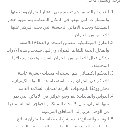
غرب، وتشمل ما يلي:
التحديد والتقييم: يتم تحديد مدى انتشار الفئران ومدخلاتها
والمسارات التي تتبعها في المكان المصاب. يتم تقييم حجم
المشكلة وتحديد الأماكن الرئيسية التي يجب التركيز عليها
للتخلص من الفئران.
الطرق الميكانيكية: تتضمن استخدام الفخاخ اللاصقة
والفخاخ الحية للتقاط الفئران وإزالتها. تستخدم هذه الأدوات
بشكل فعال للتخلص من الفئران الفردية وتحديد مدخلاتها
المحتملة.
التحكم الكيميائي: يتم استخدام مبيدات حشرية خاصة
للتحكم في الفئران. يجب استخدام هذه المواد الكيميائية
بحذر ووفقًا للتوجيهات اللازمة لضمان السلامة العامة.
العوائق والمانعات: يتم وضع عوائق في الأماكن التي تمر
منها الفئران، مثل الأسلاك الشائكة والحواجز الفعالة لمنعها
من الوحي غرب إلى المناطق المرغوبة.
الوقاية والنصائح: تقدم شركات مكافحة الفئران نصائح
وإرشادات للعملاء حول الوقاية من الفئران في المستقبل.