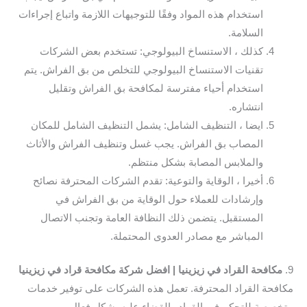
استخدام هذه المواد وفقًا للتوجيهات اللازمة واتباع إجراءات
السلامة.
كذلك ، الاستنساخ البيولوجي: تستخدم بعض الشركات
تقنيات الاستنساخ البيولوجي للتخلص من بق الفراش. يتم
استخدام أحياء مفترسة لمكافحة بق الفراش وتقليل
انتشاره.
ايضا ، التنظيف الشامل: يشمل التنظيف الشامل للمكان
المصاب بق الفراش. يجب غسل وتنظيف الفراش والأثاث
والملابس المصابة بشكل منتظم.
أخيرا ، الوقاية والتوعية: تقدم الشركات المحترفة نصائح
وإرشادات للعملاء حول الوقاية من بق الفراش في
المستقبل. يتضمن ذلك النظافة العامة وتجنب الاتصال
المباشر مع مصادر العدوى المحتملة.
9.
مكافحة القراد في زيزينيا | افضل شركة مكافحة قراد في زيزينيا
مكافحة القراد المحترفة. تعمل هذه الشركات على توفير خدمات
متخصصة للتحكم في القراد والقضاء عليه بشكل فعال.