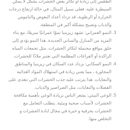
الطقس إلى زيادة أو تكاثر بعض الحشرات بشكل لا يمكن
السيطرة عليه. فعلى سبيل المثال، في حالة ارتفاع درجات
الحرارة أو الرطوبة، قد تزداد أعداد البعوض والناموس
والذباب وتصبح مشكلة أكبر في المنطقة.
النمو العمراني: تشهد زيزينيا نموًا عمرانيًا سريعًا، مع بناء
المزيد من المنازل والمباني الجديدة. هذا النمو يؤدي إلى
خلق مواقع محتملة لتكاثر الحشرات، مثل تجمعات المياه
الراكدة أو الفراغات المظلمة التي تعتبر ملاذًا للحشرات.
النمو السكاني: يزداد عدد السكان في زيزينيا والمناطق
المجاورة ، مما يعني زيادة في استهلاك المواد الغذائية
والنفايات. هذا يترتب عليه جذب الحشرات التي تتغذى على
الفضلات والنفايات، مثل الصراصير والذباب.
الوعي البيئي: يشعر الناس بزيادة الوعي بأهمية مكافحة
الحشرات لأسباب صحية وبيئية. يتطلب التعامل مع
الحشرات بحرفية و خبرة في مجال ابادة الحشرات و
التخلص منها.