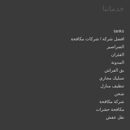
خدماتنا
tanks
افضل شركة / شركات مكافحة
الصراصير
الفئران
المدونة
بق الفراش
تسليك مجاري
تنظيف منازل
شحن
شركة مكافحة
مكافحة حشرات
نقل عفش