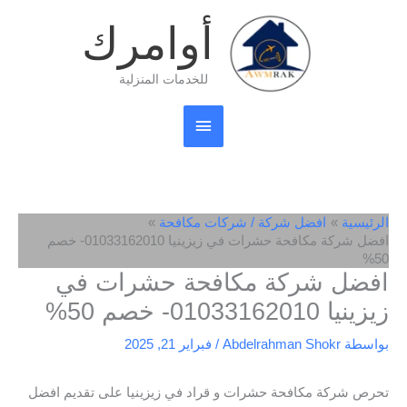
خطي
القائمة
أوامرك
لى
لمحتوى
الرئيسية
للخدمات المنزلية
الرئيسية
افضل شركة / شركات مكافحة
افضل شركة مكافحة حشرات في زيزينيا 01033162010- خصم
50%
افضل شركة مكافحة حشرات في
زيزينيا 01033162010- خصم 50%
بواسطة
Abdelrahman Shokr
/
فبراير 21, 2025
تحرص شركة مكافحة حشرات و قراد في زيزينيا على تقديم افضل