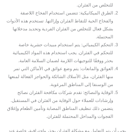
للتخلص من الفئران.
الطرق الميكانيكية: تتضمن استخدام الفخاخ اللاصقة
والفخاخ الحية للتقاط الفئران وإزالتها. تستخدم هذه الأدوات
بشكل فعال للتخلص من الفئران الفردية وتحديد مدخلاتها
المحتملة.
التحكم الكيميائي: يتم استخدام مبيدات حشرية خاصة
للتحكم في الفئران. يجب استخدام هذه المواد الكيميائية
بحذر ووفقًا للتوجيهات اللازمة لضمان السلامة العامة.
العوائق والمانعات: يتم وضع عوائق في الأماكن التي تمر
منها الفئران، مثل الأسلاك الشائكة والحواجز الفعالة لمنعها
من الوسنفا إلى المناطق المرغوبة.
الوقاية والنصائح: تقدم شركات مكافحة الفئران نصائح
وإرشادات للعملاء حول الوقاية من الفئران في المستقبل.
يتضمن ذلك تنظيف المناطق المصابة وتأمين الطعام وإغلاق
الفجوات والمداخل المحتملة للفئران.
يجب أن يتم التعامل مع مشكلة الفئران بحذر واحترافية، خاصة عند