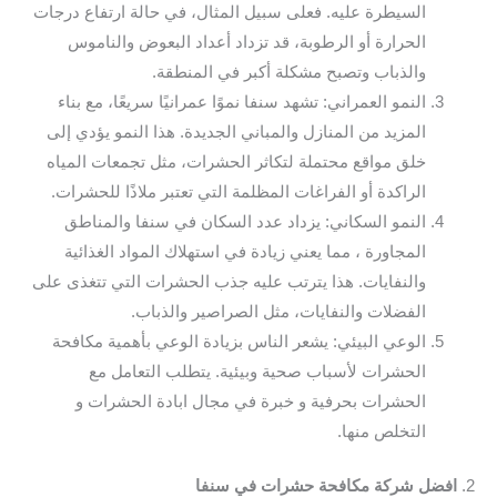
السيطرة عليه. فعلى سبيل المثال، في حالة ارتفاع درجات
الحرارة أو الرطوبة، قد تزداد أعداد البعوض والناموس
والذباب وتصبح مشكلة أكبر في المنطقة.
النمو العمراني: تشهد سنفا نموًا عمرانيًا سريعًا، مع بناء
المزيد من المنازل والمباني الجديدة. هذا النمو يؤدي إلى
خلق مواقع محتملة لتكاثر الحشرات، مثل تجمعات المياه
الراكدة أو الفراغات المظلمة التي تعتبر ملاذًا للحشرات.
النمو السكاني: يزداد عدد السكان في سنفا والمناطق
المجاورة ، مما يعني زيادة في استهلاك المواد الغذائية
والنفايات. هذا يترتب عليه جذب الحشرات التي تتغذى على
الفضلات والنفايات، مثل الصراصير والذباب.
الوعي البيئي: يشعر الناس بزيادة الوعي بأهمية مكافحة
الحشرات لأسباب صحية وبيئية. يتطلب التعامل مع
الحشرات بحرفية و خبرة في مجال ابادة الحشرات و
التخلص منها.
2.
افضل شركة مكافحة حشرات في سنفا