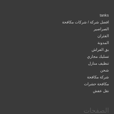
tanks
افضل شركة / شركات مكافحة
الصراصير
الفئران
المدونة
بق الفراش
تسليك مجاري
تنظيف منازل
شحن
شركة مكافحة
مكافحة حشرات
نقل عفش
الصفحات