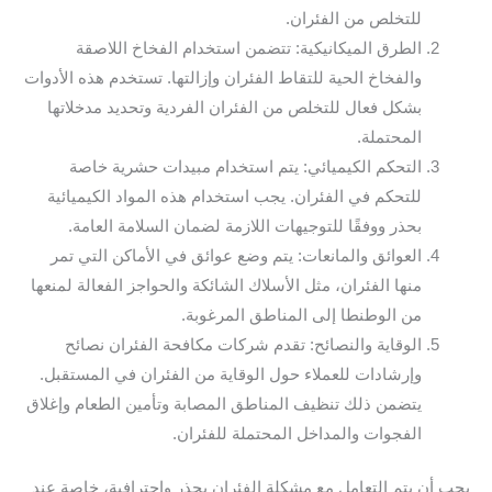
للتخلص من الفئران.
الطرق الميكانيكية: تتضمن استخدام الفخاخ اللاصقة
والفخاخ الحية للتقاط الفئران وإزالتها. تستخدم هذه الأدوات
بشكل فعال للتخلص من الفئران الفردية وتحديد مدخلاتها
المحتملة.
التحكم الكيميائي: يتم استخدام مبيدات حشرية خاصة
للتحكم في الفئران. يجب استخدام هذه المواد الكيميائية
بحذر ووفقًا للتوجيهات اللازمة لضمان السلامة العامة.
العوائق والمانعات: يتم وضع عوائق في الأماكن التي تمر
منها الفئران، مثل الأسلاك الشائكة والحواجز الفعالة لمنعها
من الوطنطا إلى المناطق المرغوبة.
الوقاية والنصائح: تقدم شركات مكافحة الفئران نصائح
وإرشادات للعملاء حول الوقاية من الفئران في المستقبل.
يتضمن ذلك تنظيف المناطق المصابة وتأمين الطعام وإغلاق
الفجوات والمداخل المحتملة للفئران.
يجب أن يتم التعامل مع مشكلة الفئران بحذر واحترافية، خاصة عند