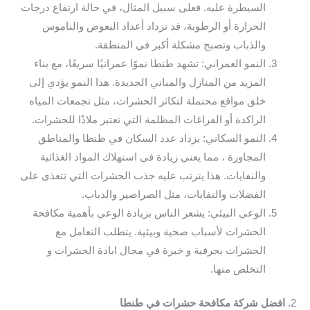
السيطرة عليه. فعلى سبيل المثال، في حالة ارتفاع درجات
الحرارة أو الرطوبة، قد تزداد أعداد البعوض والناموس
والذباب وتصبح مشكلة أكبر في المنطقة.
النمو العمراني: تشهد طنطا نموًا عمرانيًا سريعًا، مع بناء
المزيد من المنازل والمباني الجديدة. هذا النمو يؤدي إلى
خلق مواقع محتملة لتكاثر الحشرات، مثل تجمعات المياه
الراكدة أو الفراغات المظلمة التي تعتبر ملاذًا للحشرات.
النمو السكاني: يزداد عدد السكان في طنطا والمناطق
المجاورة ، مما يعني زيادة في استهلاك المواد الغذائية
والنفايات. هذا يترتب عليه جذب الحشرات التي تتغذى على
الفضلات والنفايات، مثل الصراصير والذباب.
الوعي البيئي: يشعر الناس بزيادة الوعي بأهمية مكافحة
الحشرات لأسباب صحية وبيئية. يتطلب التعامل مع
الحشرات بحرفية و خبرة في مجال ابادة الحشرات و
التخلص منها.
2.
افضل شركة مكافحة حشرات في طنطا