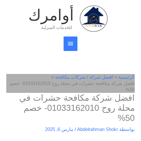
خطي
القائمة
أوامرك
لى
لمحتوى
الرئيسية
للخدمات المنزلية
الرئيسية
افضل شركة / شركات مكافحة
افضل شركة مكافحة حشرات في محلة روح 01033162010- خصم
50%
افضل شركة مكافحة حشرات في
محلة روح 01033162010- خصم
50%
بواسطة
Abdelrahman Shokr
/
مارس 6, 2025