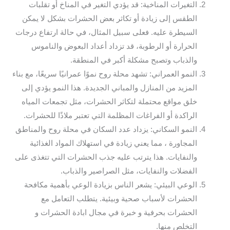
التغيرات المناخية: قد يؤدي التغير في المناخ أو تقلبات
الطقس إلى زيادة أو تكاثر بعض الحشرات بشكل لا يمكن
السيطرة عليه. فعلى سبيل المثال، في حالة ارتفاع درجات
الحرارة أو الرطوبة، قد تزداد أعداد البعوض والناموس
والذباب وتصبح مشكلة أكبر في المنطقة.
النمو العمراني: تشهد محلة روح نموًا عمرانيًا سريعًا، مع بناء
المزيد من المنازل والمباني الجديدة. هذا النمو يؤدي إلى
خلق مواقع محتملة لتكاثر الحشرات، مثل تجمعات المياه
الراكدة أو الفراغات المظلمة التي تعتبر ملاذًا للحشرات.
النمو السكاني: يزداد عدد السكان في محلة روح والمناطق
المجاورة ، مما يعني زيادة في استهلاك المواد الغذائية
والنفايات. هذا يترتب عليه جذب الحشرات التي تتغذى على
الفضلات والنفايات، مثل الصراصير والذباب.
الوعي البيئي: يشعر الناس بزيادة الوعي بأهمية مكافحة
الحشرات لأسباب صحية وبيئية. يتطلب التعامل مع
الحشرات بحرفية و خبرة في مجال ابادة الحشرات و
التخلص منها.