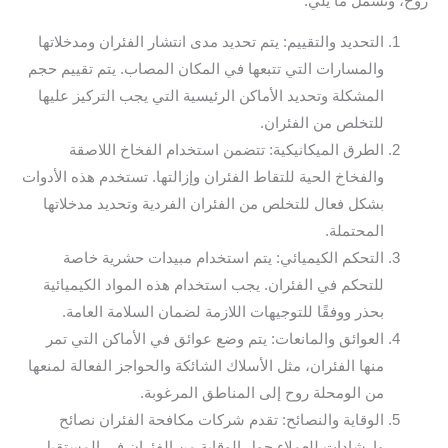
روح، وتشمل ما يلي:
التحديد والتقييم: يتم تحديد مدى انتشار الفئران ومدخلاتها
والمسارات التي تتبعها في المكان المصاب. يتم تقييم حجم
المشكلة وتحديد الأماكن الرئيسية التي يجب التركيز عليها
للتخلص من الفئران.
الطرق الميكانيكية: تتضمن استخدام الفخاخ اللاصقة
والفخاخ الحية للتقاط الفئران وإزالتها. تستخدم هذه الأدوات
بشكل فعال للتخلص من الفئران الفردية وتحديد مدخلاتها
المحتملة.
التحكم الكيميائي: يتم استخدام مبيدات حشرية خاصة
للتحكم في الفئران. يجب استخدام هذه المواد الكيميائية
بحذر ووفقًا للتوجيهات اللازمة لضمان السلامة العامة.
العوائق والمانعات: يتم وضع عوائق في الأماكن التي تمر
منها الفئران، مثل الأسلاك الشائكة والحواجز الفعالة لمنعها
من الومحلة روح إلى المناطق المرغوبة.
الوقاية والنصائح: تقدم شركات مكافحة الفئران نصائح
وإرشادات للعملاء حول الوقاية من الفئران في المستقبل.