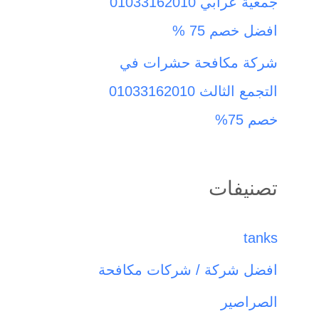
جمعية عرابي 01033162010
افضل خصم 75 %
شركة مكافحة حشرات في
التجمع الثالث 01033162010
خصم 75%
تصنيفات
tanks
افضل شركة / شركات مكافحة
الصراصير