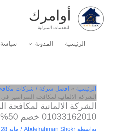
خطي
أوامرك
لى
لمحتوى
للخدمات المنزلية
الرئيسية
المدونة
سياسة 
الرئيسية
افضل شركة / شركات مكافح
الشركة الالمانية لمكافحة الصراصير في العباسية 3162010
الشركة الالمانية لمكافحة ا
01033162010 خصم 50%
بواسطة
Abdelrahman Shokr
/
مايو 28, 2025