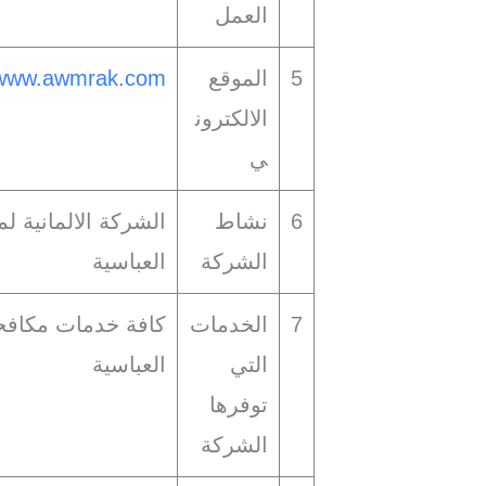
العمل
5
الموقع
www.awmrak.com
الالكترون
ي
6
نشاط
الشركة الالمانية ل
الشركة
العباسية
7
الخدمات
كافة خدمات مكافح
التي
العباسية
توفرها
الشركة