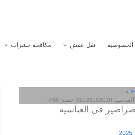
الخصوصية
نقل عفش
مكافحة حشرات
ة
0103 خصم 50%
لصراصير في العباسية