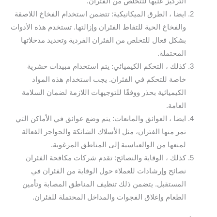
التركيز عليها للتخلص من الفئران.
ايضا ، الطرق الميكانيكية: تتضمن استخدام الفخاخ اللاصقة
والفخاخ الحية للتقاط الفئران وإزالتها. تستخدم هذه الأدوات
بشكل فعال للتخلص من الفئران الفردية وتحديد مدخلاتها
المحتملة.
كذلك ، التحكم الكيميائي: يتم استخدام مبيدات حشرية
خاصة للتحكم في الفئران. يجب استخدام هذه المواد
الكيميائية بحذر ووفقًا للتوجيهات اللازمة لضمان السلامة
العامة.
ايضا ، العوائق والمانعات: يتم وضع عوائق في الأماكن التي
تمر منها الفئران، مثل الأسلاك الشائكة والحواجز الفعالة
لمنعها من الوالعباسية إلى المناطق المرغوبة.
كذلك ، الوقاية والنصائح: تقدم شركات مكافحة الفئران
نصائح وإرشادات للعملاء حول الوقاية من الفئران في
المستقبل. يتضمن ذلك تنظيف المناطق المصابة وتأمين
الطعام وإغلاق الفجوات والمداخل المحتملة للفئران.