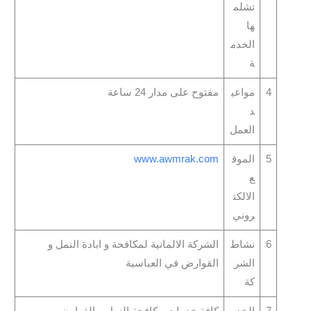
تشلم
ها
الخدم
ة
4
مواعي
مفتوح على مدار 24 ساعة
د
العمل
5
الموق
www.awmrak.com
ع
الالكت
روني
6
نشاط
الشركة الالمانية لمكافحة و ابادة النمل و
الشر
القوارض في العباسية
كة
7
الخدم
كافة خدمات مكافحة النمل و القوارض و