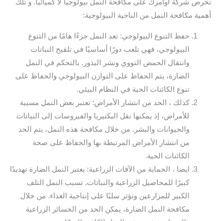
تحرص شركة اوامرك على مكافحة النمل بيولوجيا لا كميائيا. و تلك
أهمية مكافحة النمل من الناحية البيولوجية:
حفظ التنوع البيولوجي: تعد النمل جزءًا هامًا من التنوع
البيولوجي، فهي تلعب دورًا أساسيًا في تلقيح النباتات
وانتقال الحمض النووي ونشر البذور. بالتحكم في النمل
الضارة، يتم الحفاظ على التوازن البيولوجي والحفاظ على
تنوع الكائنات الحية في النظام البيئي.
كذلك ، الحد من انتشار الأمراض: تعتبر بعض النمل مسببة
للأمراض، إذ يمكنها نقل البكتيريا والفيروسات إلى النباتات
والحيوانات والبشر. من خلال مكافحة هذه النمل، يتم الحد
من انتشار الأمراض المرتبطة بها والحفاظ على صحة
الكائنات الحية.
ايضا ، الحماية من الآفات الزراعية: يعتبر النمل الضارة تهديدًا
كبيرًا للمحاصيل الزراعية والنباتات. تسبب النمل التلف
الكبير للمزارعين وتؤثر سلبًا على إنتاجية الغذاء. من خلال
مكافحة النمل الضارة، يمكن الحد من الخسائر الزراعية