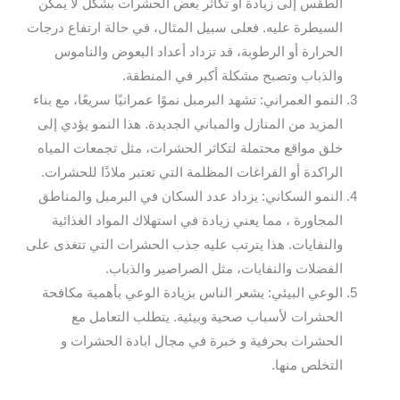
الطقس إلى زيادة أو تكاثر بعض الحشرات بشكل لا يمكن
السيطرة عليه. فعلى سبيل المثال، في حالة ارتفاع درجات
الحرارة أو الرطوبة، قد تزداد أعداد البعوض والناموس
والذباب وتصبح مشكلة أكبر في المنطقة.
النمو العمراني: تشهد البرمبل نموًا عمرانيًا سريعًا، مع بناء
المزيد من المنازل والمباني الجديدة. هذا النمو يؤدي إلى
خلق مواقع محتملة لتكاثر الحشرات، مثل تجمعات المياه
الراكدة أو الفراغات المظلمة التي تعتبر ملاذًا للحشرات.
النمو السكاني: يزداد عدد السكان في البرمبل والمناطق
المجاورة ، مما يعني زيادة في استهلاك المواد الغذائية
والنفايات. هذا يترتب عليه جذب الحشرات التي تتغذى على
الفضلات والنفايات، مثل الصراصير والذباب.
الوعي البيئي: يشعر الناس بزيادة الوعي بأهمية مكافحة
الحشرات لأسباب صحية وبيئية. يتطلب التعامل مع
الحشرات بحرفية و خبرة في مجال ابادة الحشرات و
التخلص منها.