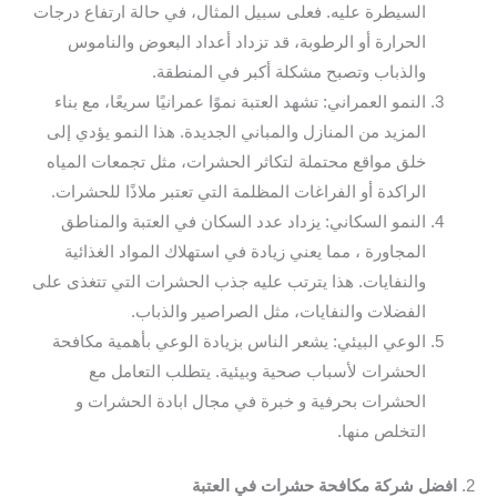
السيطرة عليه. فعلى سبيل المثال، في حالة ارتفاع درجات
الحرارة أو الرطوبة، قد تزداد أعداد البعوض والناموس
والذباب وتصبح مشكلة أكبر في المنطقة.
النمو العمراني: تشهد العتبة نموًا عمرانيًا سريعًا، مع بناء
المزيد من المنازل والمباني الجديدة. هذا النمو يؤدي إلى
خلق مواقع محتملة لتكاثر الحشرات، مثل تجمعات المياه
الراكدة أو الفراغات المظلمة التي تعتبر ملاذًا للحشرات.
النمو السكاني: يزداد عدد السكان في العتبة والمناطق
المجاورة ، مما يعني زيادة في استهلاك المواد الغذائية
والنفايات. هذا يترتب عليه جذب الحشرات التي تتغذى على
الفضلات والنفايات، مثل الصراصير والذباب.
الوعي البيئي: يشعر الناس بزيادة الوعي بأهمية مكافحة
الحشرات لأسباب صحية وبيئية. يتطلب التعامل مع
الحشرات بحرفية و خبرة في مجال ابادة الحشرات و
التخلص منها.
2.
افضل شركة مكافحة حشرات في العتبة