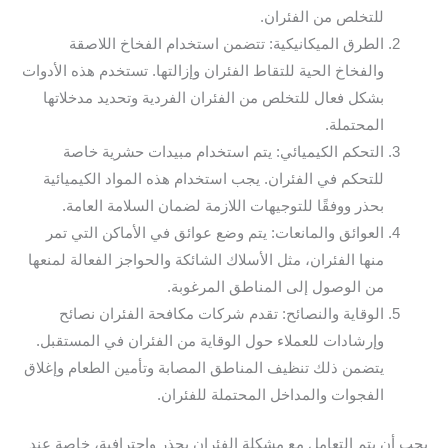
للتخلص من الفئران.
الطرق الميكانيكية: تتضمن استخدام الفخاخ اللاصقة
والفخاخ الحية للتقاط الفئران وإزالتها. تستخدم هذه الأدوات
بشكل فعال للتخلص من الفئران الفردية وتحديد مدخلاتها
المحتملة.
التحكم الكيميائي: يتم استخدام مبيدات حشرية خاصة
للتحكم في الفئران. يجب استخدام هذه المواد الكيميائية
بحذر ووفقًا للتوجيهات اللازمة لضمان السلامة العامة.
العوائق والمانعات: يتم وضع عوائق في الأماكن التي تمر
منها الفئران، مثل الأسلاك الشائكة والحواجز الفعالة لمنعها
من الوصول إلى المناطق المرغوبة.
الوقاية والنصائح: تقدم شركات مكافحة الفئران نصائح
وإرشادات للعملاء حول الوقاية من الفئران في المستقبل.
يتضمن ذلك تنظيف المناطق المصابة وتأمين الطعام وإغلاق
الفجوات والمداخل المحتملة للفئران.
يجب أن يتم التعامل مع مشكلة الفئران بحذر واحترافية، خاصة عند