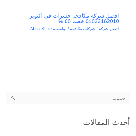
افضل شركة مكافحة حشرات في اكتوبر
01033162010 خصم 60 %
افضل شركة / شركات مكافحة
/ بواسطة
AbbasShokr
ا
ل
ب
أحدث المقالات
ح
ث