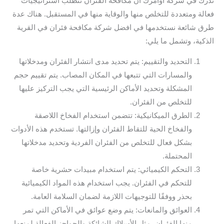
ندرك في شركة أوامرك أن مكافحة الفئران تتطلب استراتيجيات
فعالة ومتعددة للتخلص منها والوقاية منها في المستقبل. هناك عدة
طرق شائعة نستخدمها في افضل شركة مكافحة فئران في القرية
الذكية، وتشمل ما يلي:
التحديد والتقييم: يتم تحديد مدى انتشار الفئران ومدخلاتها
والمسارات التي تتبعها في المكان المصاب. يتم تقييم حجم
المشكلة وتحديد الأماكن الرئيسية التي يجب التركيز عليها
للتخلص من الفئران.
الطرق الميكانيكية: تتضمن استخدام الفخاخ اللاصقة
والفخاخ الحية للتقاط الفئران وإزالتها. تستخدم هذه الأدوات
بشكل فعال للتخلص من الفئران الفردية وتحديد مدخلاتها
المحتملة.
التحكم الكيميائي: يتم استخدام مبيدات حشرية خاصة
للتحكم في الفئران. يجب استخدام هذه المواد الكيميائية
بحذر ووفقًا للتوجيهات اللازمة لضمان السلامة العامة.
العوائق والمانعات: يتم وضع عوائق في الأماكن التي تمر
منها الفئران، مثل الأسلاك الشائكة والحواجز الفعالة لمنعها