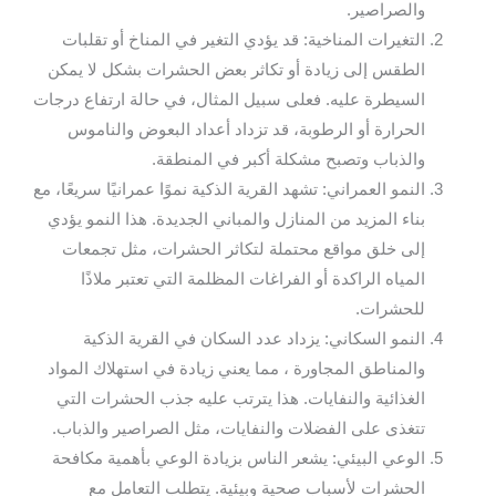
والصراصير.
التغيرات المناخية: قد يؤدي التغير في المناخ أو تقلبات
الطقس إلى زيادة أو تكاثر بعض الحشرات بشكل لا يمكن
السيطرة عليه. فعلى سبيل المثال، في حالة ارتفاع درجات
الحرارة أو الرطوبة، قد تزداد أعداد البعوض والناموس
والذباب وتصبح مشكلة أكبر في المنطقة.
النمو العمراني: تشهد القرية الذكية نموًا عمرانيًا سريعًا، مع
بناء المزيد من المنازل والمباني الجديدة. هذا النمو يؤدي
إلى خلق مواقع محتملة لتكاثر الحشرات، مثل تجمعات
المياه الراكدة أو الفراغات المظلمة التي تعتبر ملاذًا
للحشرات.
النمو السكاني: يزداد عدد السكان في القرية الذكية
والمناطق المجاورة ، مما يعني زيادة في استهلاك المواد
الغذائية والنفايات. هذا يترتب عليه جذب الحشرات التي
تتغذى على الفضلات والنفايات، مثل الصراصير والذباب.
الوعي البيئي: يشعر الناس بزيادة الوعي بأهمية مكافحة
الحشرات لأسباب صحية وبيئية. يتطلب التعامل مع