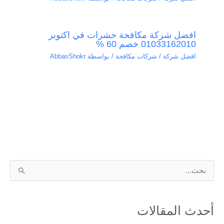
افضل شركة مكافحة حشرات في اكتوبر
01033162010 خصم 60 %
افضل شركة / شركات مكافحة
/ بواسطة
AbbasShokr
ا
ل
ب
أحدث المقالات
ح