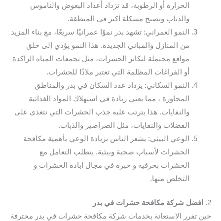
الحرارة أو الرطوبة، قد تزداد أعداد البعوض والناموس
والذباب وتصبح مشكلة أكبر في المنطقة.
النمو العمراني: تشهد بدر نموًا عمرانيًا سريعًا، مع بناء المزيد
من المنازل والمباني الجديدة. هذا النمو يؤدي إلى خلق
مواقع محتملة لتكاثر الحشرات، مثل تجمعات المياه الراكدة
أو الفراغات المظلمة التي تعتبر ملاذًا للحشرات.
النمو السكاني: يزداد عدد السكان في بدر والمناطق
المجاورة ، مما يعني زيادة في استهلاك المواد الغذائية
والنفايات. هذا يترتب عليه جذب الحشرات التي تتغذى على
الفضلات والنفايات، مثل الصراصير والذباب.
الوعي البيئي: يشعر الناس بزيادة الوعي بأهمية مكافحة
الحشرات لأسباب صحية وبيئية. يتطلب التعامل مع
الحشرات بحرفية و خبرة في مجال ابادة الحشرات و
التخلص منها.
2.
افضل شركة مكافحة حشرات في بدر
حين تقرر الاستعانة بخدمات شركة مكافحة حشرات في بدر محترفة