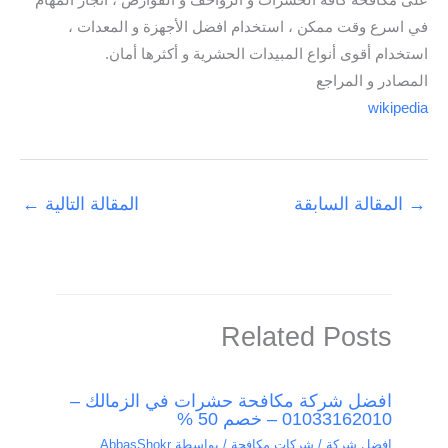
على مكافحة كافة الحشرات و الزواحف و القوارض ، انجاز المهام
في اسرع وقت ممكن ، استخدام افضل الأجهزة و المعدات ،
استخدام أقوى أنواع المبيدات الحشرية و أكثرها أمان.
المصادر و المراجع
wikipedia
→
المقالة السابقة
المقالة التالية
←
Related Posts
افضل شركة مكافحة حشرات في الزمالك –
01033162010 – خصم 50 %
افضل شركة / شركات مكافحة
/ بواسطة
AbbasShokr