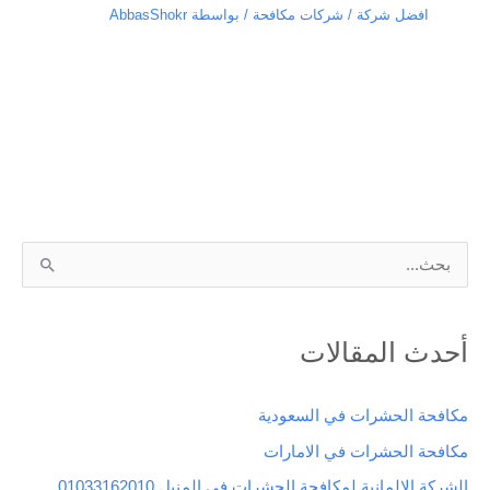
افضل شركة / شركات مكافحة
/ بواسطة
AbbasShokr
ا
ل
ب
أحدث المقالات
ح
ث
مكافحة الحشرات في السعودية
ع
مكافحة الحشرات في الامارات
ن
الشركة الالمانية لمكافحة الحشرات في المنيل 01033162010