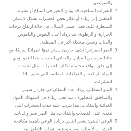
والصراصير.
التغيرات المناخية: قد يؤدي التغير في المناخ أو تقلبات
الطقس إلى زيادة أو تكاثر بعض الحشرات بشكل لا يمكن
السيطرة عليه. فعلى سبيل المثال، في حالة ارتفاع درجات
الحرارة أو الرطوبة، قد تزداد أعداد البعوض والناموس
والذباب وتصبح مشكلة أكبر في المنطقة.
النمو العمراني: تشهد جاردن سيتي نموًا عمرانيًا سريعًا، مع
بناء المزيد من المنازل والمباني الجديدة. هذا النمو يؤدي
إلى خلق مواقع محتملة لتكاثر الحشرات، مثل تجمعات
المياه الراكدة أو الفراغات المظلمة التي تعتبر ملاذًا
للحشرات.
النمو السكاني: يزداد عدد السكان في جاردن سيتي
والمناطق المجاورة ، مما يعني زيادة في استهلاك المواد
الغذائية والنفايات. هذا يترتب عليه جذب الحشرات التي
تتغذى على الفضلات والنفايات، مثل الصراصير والذباب.
الوعي البيئي: يشعر الناس بزيادة الوعي بأهمية مكافحة
الحشرات لأسباب صحية وبيئية. يتطلب التعامل مع