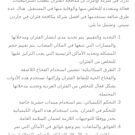
ندرك في شركة أوامرك أن مكافحة الفئران تتطلب استراتيجيات
فعالة ومتعددة للتخلص منها والوقاية منها في المستقبل. هناك عدة
طرق شائعة نستخدمها في افضل شركة مكافحة فئران في جاردن
سيتي، وتشمل ما يلي:
التحديد والتقييم: يتم تحديد مدى انتشار الفئران ومدخلاتها
والمسارات التي تتبعها في المكان المصاب. يتم تقييم حجم
المشكلة وتحديد الأماكن الرئيسية التي يجب التركيز عليها
للتخلص من الفئران.
الطرق الميكانيكية: تتضمن استخدام الفخاخ اللاصقة
والفخاخ الحية للتقاط الفئران وإزالتها. تستخدم هذه الأدوات
بشكل فعال للتخلص من الفئران الفردية وتحديد مدخلاتها
المحتملة.
التحكم الكيميائي: يتم استخدام مبيدات حشرية خاصة
للتحكم في الفئران. يجب استخدام هذه المواد الكيميائية
بحذر ووفقًا للتوجيهات اللازمة لضمان السلامة العامة.
العوائق والمانعات: يتم وضع عوائق في الأماكن التي تمر
منها الفئران، مثل الأسلاك الشائكة والحواجز الفعالة لمنعها