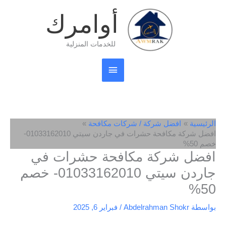
خطي
القائمة
أوامرك
لى
لمحتوى
الرئيسية
للخدمات المنزلية
الرئيسية
افضل شركة / شركات مكافحة
افضل شركة مكافحة حشرات في جاردن سيتي 01033162010-
خصم 50%
افضل شركة مكافحة حشرات في
جاردن سيتي 01033162010- خصم
50%
بواسطة
Abdelrahman Shokr
/
فبراير 6, 2025