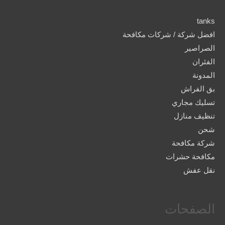
tanks
افضل شركة / شركات مكافحة
الصراصير
الفئران
المدونة
بق الفراش
تسليك مجاري
تنظيف منازل
شحن
شركة مكافحة
مكافحة حشرات
نقل عفش
الصفحات