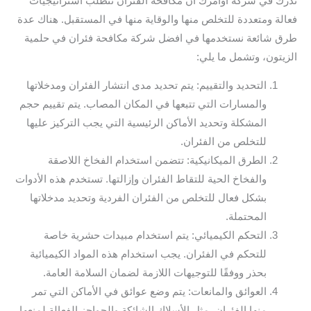
ندرك في شركة أوامرك أن مكافحة الفئران تتطلب استراتيجيات
فعالة ومتعددة للتخلص منها والوقاية منها في المستقبل. هناك عدة
طرق شائعة نستخدمها في افضل شركة مكافحة فئران في حلمية
الزيتون، وتشمل ما يلي:
التحديد والتقييم: يتم تحديد مدى انتشار الفئران ومدخلاتها
والمسارات التي تتبعها في المكان المصاب. يتم تقييم حجم
المشكلة وتحديد الأماكن الرئيسية التي يجب التركيز عليها
للتخلص من الفئران.
الطرق الميكانيكية: تتضمن استخدام الفخاخ اللاصقة
والفخاخ الحية للتقاط الفئران وإزالتها. تستخدم هذه الأدوات
بشكل فعال للتخلص من الفئران الفردية وتحديد مدخلاتها
المحتملة.
التحكم الكيميائي: يتم استخدام مبيدات حشرية خاصة
للتحكم في الفئران. يجب استخدام هذه المواد الكيميائية
بحذر ووفقًا للتوجيهات اللازمة لضمان السلامة العامة.
العوائق والمانعات: يتم وضع عوائق في الأماكن التي تمر
منها الفئران، مثل الأسلاك الشائكة والحواجز الفعالة لمنعها