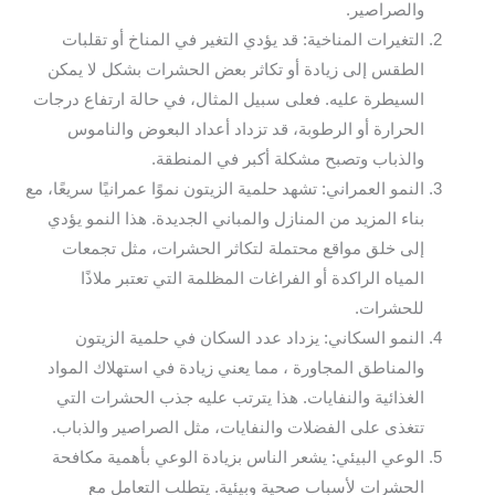
والصراصير.
التغيرات المناخية: قد يؤدي التغير في المناخ أو تقلبات
الطقس إلى زيادة أو تكاثر بعض الحشرات بشكل لا يمكن
السيطرة عليه. فعلى سبيل المثال، في حالة ارتفاع درجات
الحرارة أو الرطوبة، قد تزداد أعداد البعوض والناموس
والذباب وتصبح مشكلة أكبر في المنطقة.
النمو العمراني: تشهد حلمية الزيتون نموًا عمرانيًا سريعًا، مع
بناء المزيد من المنازل والمباني الجديدة. هذا النمو يؤدي
إلى خلق مواقع محتملة لتكاثر الحشرات، مثل تجمعات
المياه الراكدة أو الفراغات المظلمة التي تعتبر ملاذًا
للحشرات.
النمو السكاني: يزداد عدد السكان في حلمية الزيتون
والمناطق المجاورة ، مما يعني زيادة في استهلاك المواد
الغذائية والنفايات. هذا يترتب عليه جذب الحشرات التي
تتغذى على الفضلات والنفايات، مثل الصراصير والذباب.
الوعي البيئي: يشعر الناس بزيادة الوعي بأهمية مكافحة
الحشرات لأسباب صحية وبيئية. يتطلب التعامل مع