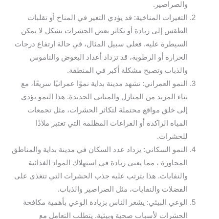
والصراصير.
التغيرات المناخية: قد يؤدي التغير في المناخ أو تقلبات
الطقس إلى زيادة أو تكاثر بعض الحشرات بشكل لا يمكن
السيطرة عليه. فعلى سبيل المثال، في حالة ارتفاع درجات
الحرارة أو الرطوبة، قد تزداد أعداد البعوض والناموس
والذباب وتصبح مشكلة أكبر في المنطقة.
النمو العمراني: تشهد مدينة بداية نموًا عمرانيًا سريعًا، مع
بناء المزيد من المنازل والمباني الجديدة. هذا النمو يؤدي
إلى خلق مواقع محتملة لتكاثر الحشرات، مثل تجمعات
المياه الراكدة أو الفراغات المظلمة التي تعتبر ملاذًا
للحشرات.
النمو السكاني: يزداد عدد السكان في مدينة بداية والمناطق
المجاورة ، مما يعني زيادة في استهلاك المواد الغذائية
والنفايات. هذا يترتب عليه جذب الحشرات التي تتغذى على
الفضلات والنفايات، مثل الصراصير والذباب.
الوعي البيئي: يشعر الناس بزيادة الوعي بأهمية مكافحة
الحشرات لأسباب صحية وبيئية. يتطلب التعامل مع