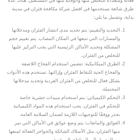
فعالة ومتعددة للتخلص منها والوقاية منها في المستقبل. هناك عدة
طرق شائعة نستخدمها في افضل شركة مكافحة فئران في مدينة
بداية، وتشمل ما يلي:
التحديد والتقييم: يتم تحديد مدى انتشار الفئران ومدخلاتها
والمسارات التي تتبعها في المكان المصاب. يتم تقييم حجم
المشكلة وتحديد الأماكن الرئيسية التي يجب التركيز عليها
للتخلص من الفئران.
الطرق الميكانيكية: تتضمن استخدام الفخاخ اللاصقة
والفخاخ الحية للتقاط الفئران وإزالتها. تستخدم هذه الأدوات
بشكل فعال للتخلص من الفئران الفردية وتحديد مدخلاتها
المحتملة.
التحكم الكيميائي: يتم استخدام مبيدات حشرية خاصة
للتحكم في الفئران. يجب استخدام هذه المواد الكيميائية
بحذر ووفقًا للتوجيهات اللازمة لضمان السلامة العامة.
العوائق والمانعات: يتم وضع عوائق في الأماكن التي تمر
منها الفئران، مثل الأسلاك الشائكة والحواجز الفعالة لمنعها
من الوصول إلى المناطق المرغوبة.