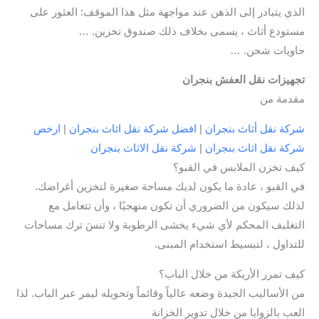
الذي يتبادر إلى الذهن عند مواجهة مثل هذا الموقف: العثور على
مستودع أثاث ، يسمى بخلاف ذلك صندوق تخزين. …
حاويات شحن. …
تجهيزات نقل العفش بنجران
مقدمة من
شركة نقل أثاث بنجران
|
افضل شركة نقل اثاث بنجران
|
ارخص
شركة نقل اثاث بنجران
|
شركة نقل الاثاث بنجران
كيف تخزن الملابس في القبو؟
في القبو ، عادة ما يكون لديك مساحة صغيرة لتخزين أغراضك.
لذلك سيكون من الضروري أن تكون منهجيًا ، وأن تتعامل مع
التغليف المحكم لأي شيء يخشى الرطوبة ولا تنسَ ترك مساحات
للتداول ، لتبسيط استخدام المبنى.
كيف تمرر الأريكة من خلال الباب؟
من الأساليب الجيدة وضعه عالياً وقائماً وتحويله ليمر عبر الباب. لذا
العب بالزوايا من خلال تدوير الخزانة