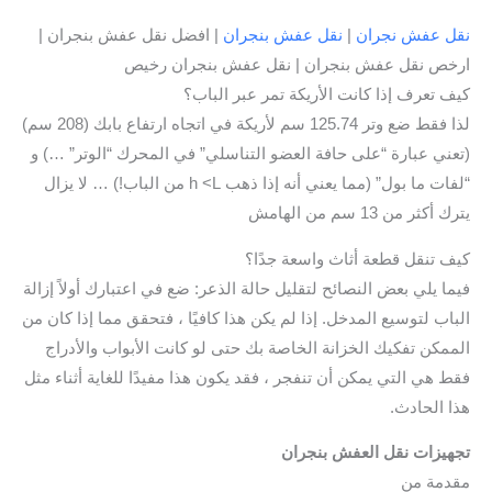
نقل عفش نجران
|
نقل عفش بنجران
| افضل نقل عفش بنجران |
ارخص نقل عفش بنجران | نقل عفش بنجران رخيص
كيف تعرف إذا كانت الأريكة تمر عبر الباب؟
لذا فقط ضع وتر 125.74 سم لأريكة في اتجاه ارتفاع بابك (208 سم)
(تعني عبارة “على حافة العضو التناسلي” في المحرك “الوتر” …) و
“لفات ما بول” (مما يعني أنه إذا ذهب h <L من الباب!) … لا يزال
يترك أكثر من 13 سم من الهامش
كيف تنقل قطعة أثاث واسعة جدًا؟
فيما يلي بعض النصائح لتقليل حالة الذعر: ضع في اعتبارك أولاً إزالة
الباب لتوسيع المدخل. إذا لم يكن هذا كافيًا ، فتحقق مما إذا كان من
الممكن تفكيك الخزانة الخاصة بك حتى لو كانت الأبواب والأدراج
فقط هي التي يمكن أن تنفجر ، فقد يكون هذا مفيدًا للغاية أثناء مثل
هذا الحادث.
تجهيزات نقل العفش بنجران
مقدمة من