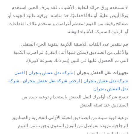
لا تستخدم ورق جرائد لتغليف الأشياء ، فقد ينزف الحبر. استخدم
ورقًا أبيض نظيفًا أو غلافًا فقاعيًا. خذ مناشف ورقية عالية الجودة أو
صفائح رقيقة من الفوم لمعظم أغراضك واستخدم غلاف الفقاعات
أو الرغوة السميكة للأشياء الهشة.
قم بتقدير عدد اللفات اللاصقة اللازمة لتقوية الجزء السفلي
والأعلى من الصناديق (يمكن قلبها أثناء النقل). ثم اضرب الكمية
التي تم الحصول عليها في اثنين (يتم ذلك بسرعة كبيرة).
تجهيزات نقل العفش بنجران
|
شركة نقل عفش بنجران
|
افضل
شركة نقل عفش بنجران
|
ارخص شركة نقل عفش بنجران
|
شركة
نقل العفش بنجران
تنصح شركة أوامرك لنقل العفش باستخدام نوعية جيدة من
الصناديق عند تعبئة العفش
نوعية قوية متينة من الصناديق لتعبئة الأواني الفخارية والصناديق
الزجاجية مزودة بفواصل من الورق المقوى وجيوب من الفوم
لسهولة التعبئة والتغليف.