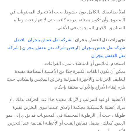
املأ صناديقك بالكامل دون حشوها. يجب ألا تتحرك المحتويات في
الصندوق وأن تكون ممتلئة بدرجة كافية حتى لا تنهار تحت وطأة
الصناديق الأخرى الموجودة في الأعلى.
تجهيزات نقل العفش بنجران
|
شركة نقل عفش بنجران
|
افضل
شركة نقل عفش بنجران
|
ارخص شركة نقل عفش بنجران
|
شركة
نقل العفش بنجران
استخدم الملابس أو المناشف لملء الفراغات.
يمكن أن تكون اللفات الكبيرة جدًا من الأغشية المطاطة مفيدة
لتغليف الخزانات والأجهزة المنزلية وخزائن الملابس والمكاتب حيث
يلزم إبقاء الأدراج والأبواب مغلقة بإحكام.
الأغطية الواقية للمراتب والأرائك مفيدة جدًا عند الحركة. لذلك ، لا
تترك أغطية بلاستيكية محكمة الإغلاق عندما تنوي التخزين لفترة
طويلة ، حيث أن الرطوبة المحتملة في المحتويات قد تؤدي إلى نمو
العفن. كذلك ، يفضل قماش القنب أو الأغطية القديمة عند التخزين
لأكثر من أسبوع.