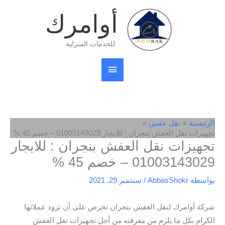
خطي
القائمة
أوامرك
لى
لمحتوى
الرئيسية
للخدمات المنزلية
الرئيسية
نقل عفش
تجهيزات نقل العفش بنجران : للايجار 01003143029 – خصم 45 %
تجهيزات نقل العفش بنجران : للايجار
01003143029 – خصم 45 %
بواسطة
AbbasShokr
/
سبتمبر 29, 2021
شركة أوامرك لنقل العفش بنجران تحرص على أن تزود عملائها
الكرام بكل ما يلزم من معرفته من أجل تجهيزات نقل العفش