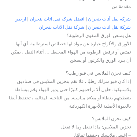
مقدمة من
شركة نقل أثاث بنجران
|
افضل شركة نقل اثاث بنجران
|
ارخص
شركة نقل اثاث بنجران
|
شركة نقل الاثاث بنجران
هل يمتص الورق المقوى الرطوبة؟
الأوراق والألواح عبارة عن مواد لها خصائص استرطابية. أي أنها
تمتص أو ترفض الرطوبة من الهواء المحيط. … أثناء النقل ، يمكن
أن يبرد الورق والكرتون أو يسخن
كيف تخزن الملابس في قبو رطب؟
إذا كان قبو منزلك رطبًا ، فلا تقم بتخزين الملابس في صناديق
بلاستيكية. حاول ألا تزاحمهم كثيرًا حتى يدور الهواء وقم ببساطة
بتغطيتهم بغطاء أو ملاءة مناسبة. من الناحية المثالية ، تحتفظ أيضًا
بالعبوة الأصلية للأجهزة الكهربائية
كيف تخزن الملابس؟
تخزين الملابس: ماذا تفعل وما لا تفعل
– اغسل ملابسك وجففها تمامًا.