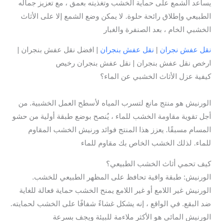
يساعد الشمع على حماية الخشب وتغذيته بعمق ، مع تعزيز جماله
الطبيعي وإطلاق رائحة حلوة. لا يمكن وضع الشمع إلا على الأثاث
الخشبي الخام ، بعد الصنفرة والغبار
نقل عفش نجران
|
نقل عفش بنجران
| افضل نقل عفش بنجران |
ارخص نقل عفش بنجران | نقل عفش بنجران رخيص
كيفية عزل الأثاث الخشبي عن الماء؟
الورنيش هو منتج مانع لتسرب المياه لأسطح العمل الخشبية. من
أجل تقوية مقاومة الخشب للماء ، يُنصح بوضع طبقة أولية من حشو
المسام مسبقًا. يعزز هذا المنتج فوائد ورنيش الخشب المقاوم
للماء. لذلك الخشب الخاص بك مقاوم للماء
كيف تحمي أثاث الخشب الطبيعي؟
الورنيش: طبقة واقية تحافظ على المظهر الطبيعي للخشب.
الورنيش غير اللامع أو غير اللامع يمنح الخشب حماية فعالة للغاية
ضد البقع. في الواقع ، إنه يشكل غشاءً شفافًا على الخشب لحمايته.
الورنيش المائي هو الأكثر ملاءمة للبيئة ويجف بسرعة