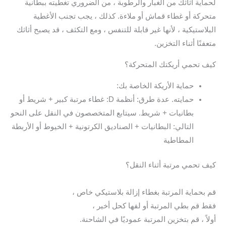
لحماية أثاثك من الغبار والرطوبة ، من الضروري تغطيته ببطانية
متحركة أو غطاء قماش أو ملاءة. كذلك ، يجب تجنب الأغطية
البلاستيكية ، لأنها غير قابلة للتنفس ، ومع التكثف ، قد يصبح أثاثك
متعفنًا أثناء التخزين.
كيف تحمي أريكتك المتحركة؟
حماية الأريكة الخاصة بك:
حمايته. عدة طرق: أنظمة D: غطاء مرتبة كبير + شريط أو
بطانيات + شريط. سيتابع المتخصصون في النقل على النحو
التالي: البطانيات + الصناديق الكرتونية + الخيوط أو الأربطة
المطاطية
كيف تحمي مرتبة أثناء النقل؟
قم بحماية المرتبة بغطاء إزالة بلاستيكي خاص ،
فقط قم بطي المرتبة أو لفها كحل أخير ،
أولاً ، قم بتخزين المرتبة عموديًا في الشاحنة.