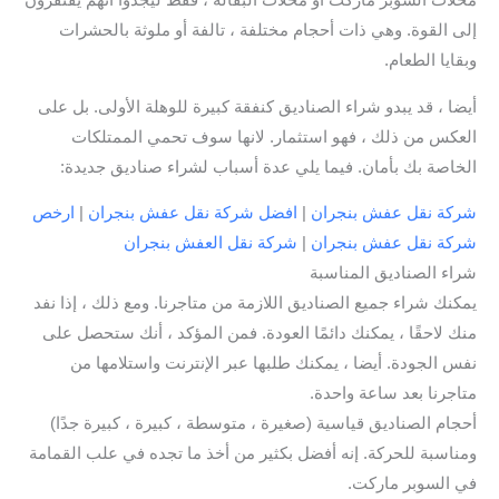
محلات السوبر ماركت أو محلات البقالة ، فقط ليجدوا أنهم يفتقرون
إلى القوة. وهي ذات أحجام مختلفة ، تالفة أو ملوثة بالحشرات
وبقايا الطعام.
أيضا ، قد يبدو شراء الصناديق كنفقة كبيرة للوهلة الأولى. بل على
العكس من ذلك ، فهو استثمار. لانها سوف تحمي الممتلكات
الخاصة بك بأمان. فيما يلي عدة أسباب لشراء صناديق جديدة:
شركة نقل عفش بنجران
|
افضل شركة نقل عفش بنجران
|
ارخص
شركة نقل عفش بنجران
|
شركة نقل العفش بنجران
شراء الصناديق المناسبة
يمكنك شراء جميع الصناديق اللازمة من متاجرنا. ومع ذلك ، إذا نفد
منك لاحقًا ، يمكنك دائمًا العودة. فمن المؤكد ، أنك ستحصل على
نفس الجودة. أيضا ، يمكنك طلبها عبر الإنترنت واستلامها من
متاجرنا بعد ساعة واحدة.
أحجام الصناديق قياسية (صغيرة ، متوسطة ، كبيرة ، كبيرة جدًا)
ومناسبة للحركة. إنه أفضل بكثير من أخذ ما تجده في علب القمامة
في السوبر ماركت.