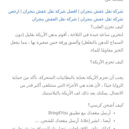
شركة نقل عفش بنجران
|
افضل شركة نقل عفش بنجران
|
ارخص
شركة نقل عفش بنجران
|
شركة نقل العفش بنجران
كيف تخزن العلب؟
لتخزين ساعة جيدة في الثلاجة ، أقوم بدهن الأريكة بقليل (دون
السماح للدهن بالتغلغل) وألصق ورقة خس صغيرة بها ، مما يجعل
الخبز مقاومًا للماء.
كيف تحزم الأريكة؟
يجب أن تحزم الأريكة بعناية بالبطانيات المتحركة. تأكد من حماية
الزوايا جيدًا ، لأن هذه هي الأجزاء التي ستتلقى أكبر قدر من
الاتصال. يمكنك بعد ذلك لف الأريكة بالبلاستيك
كيف أشحن كرسي؟
أرسل مقعدك مع تطبيق Bring4You
أيضا ، انشر إعلانا. أرسل مقعدك للشحن. …
كذلك ، تلقي الاقتراحات. يتصل بك المسافرون عن طريق