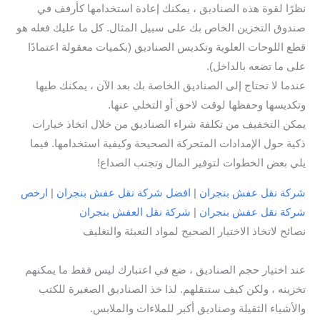
نظرًا لقوة هذه الصناديق ، يمكنك إعادة استخدامها كأرفف في
صندوق التخزين الخاص بك على سبيل المثال. كل ما عليك فعله هو
قطع اللوحات العلوية وتكديس الصناديق (بكميات معقولة اعتمادًا
على ما تضعه بالداخل).
عندما لا تحتاج إلى الصناديق الخاصة بك بعد الآن ، يمكنك طيها
وتكديسها وحفظها لوقت لاحق أو التخلي عنها.
يمكن التخفيف من تكلفة شراء الصناديق من خلال اتخاذ خيارات
ذكية حول الإمدادات المتحركة الصحيحة وكيفية استخدامها. فيما
يلي بعض الخطوات لتوفير المال وتجنب الصداع!
شركة نقل عفش بنجران
|
افضل شركة نقل عفش بنجران
|
ارخص
شركة نقل عفش بنجران
|
شركة نقل العفش بنجران
نصائح لاتخاذ الاختيار الصحيح لمواد التعبئة والتغليف
عند اختيار حجم الصناديق ، ضع في اعتبارك ليس فقط ما يمكنهم
تخزينه ، ولكن كيف ستنقلهم. لذا خذ الصناديق الصغيرة للكتب
والأشياء الثقيلة وصناديق أكبر للملاءات والملابس.