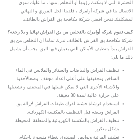
الحشرة التي لا يمكنك رؤيتها أو التخلص منها ، ما عليك سوى
الاتصال بنا في شركة أوامرك ، فلدينا الحل الفوري و النهائي
لمشكلتك.فنحن افضل شركة مكافحة بق الفراش بالطائف.
كيف تقوم شركة أوامرك بالتخلص من بق الفراش نهائيا و بلا رجعة؟
شركة مكافحة بق الفراش بالطائف تدرك تماما ان التخلص من بق
الفراش يبدأ بتنظيف الأماكن التي يعيش فيها البق. يجب أن يشمل
ذلك ما يلي:
تنظيف الفراش والبياضات والستائر والملابس في الماء
الساخن وتجفيفها على أعلى إعداد مجفف. وضعالأحذية
والأشياء الأخرى التي لا يمكن غسلها في المجفف و تشغيلها
على حرارة عالية لمدة 30 دقيقة.
استخدام فرشاة خشنة لفرك طبقات الفراش لإزالة بق
الفراش وبيضه قبل التنظيف بالمكنسة الكهربائية.
تنظيف الفراش بالمكنسة الكهربائية والمنطقة المحيطة
بشكل متكرر.
تغليف المرتبة ونوابض الصندوق بغطاء منسوج بإحكام