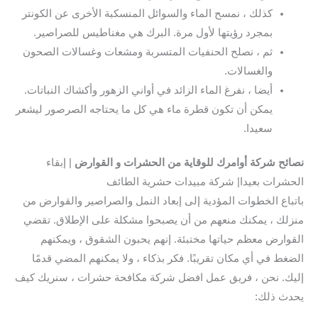
كذلك ، نمسح الماء والسوائل المنسكبة الأخرى عن الكونتر
بمجرد رؤيتها لأول مرة. البرك هي مغناطيس للصراصير.
ثم ، نصلح الحنفيات المتسربة ومشعات وغسالات الصحون
والغسالات.
أيضا ، نفرغ الماء الزائد في أواني الزهور وأكشاك النباتات.
يمكن أن تكون قطرة ماء هي كل ما يحتاجه الصرصور ليشعر
سعيدا.
نصائح شركة أوامرك للوقاية من الحشرات و القوارض
| إبقاء
الحشرات بعيدا| شركة مبيدات حشرية الطائف
باتباع الخطوات المؤدية إلى إبعاد النمل والصراصير والقوارض من
منزلك ، يمكنك منعهم من أن يصبحوا مشكلة على الإطلاق. تقضي
القوارض معظم حياتها مختبئة. إنهم يحبون الشقوق ، ويمكنهم
الضغط في أي مكان تقريبًا. فكر بذكاء ، ولا يمكنهم المضي قدمًا
إليك. نحن ، فريق عمل افضل شركة مكافحة حشرات ، سنريك كيف
يحدث ذلك: