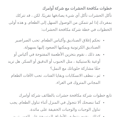
خطوات مكافحة الحشرات مع شركة أوامرك
تأكل الحشرات تأكل أي شيء يصادفها تقريبًا. لكن ، قد تتركك
بمفردك إذا لم تتمكن من الوصول السهل إلى الطعام. و هذه أولى
الخطوات في خطة شركة مكافحة الحشرات:
نحكم إغلاق الصناديق وأكياس الطعام. تحب الصراصير
الصناديق الكرتونية ويمكنها الصعود إليها بسهولة.
بعد ذلك ، نقوم بتخزين الأطعمة المفتوحة في أكياس أو
أوعية بلاستيكية ، مثل الحبوب أو الدقيق أو السكر. هل تريد
حقًا مشاركة حلوياتك مع النمل؟
ثم ، ننظف الانسكابات وبقايا الفتات. تحب الآفات الطعام
المجاني المتروك في العراء.
تابع خطوات شركة مكافحة حشرات بالطائف شركة أوامرك
كما ننصحك ألا تتجول في المنزل أثناء تناول الطعام. يجب
تناول الوجبات والوجبات الخفيفة على مائدة.
كذلك ، نقوم بتنظيف الأطباق المتسخة على الفور. تريد