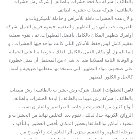
بالطائف | شركة مكافحة حشرات بالطائف | شركه رش حشرات
بالطائف | شركة مبيدات حشرية الطائف
و لأن هذه الحشرات ناقلة للأمراض و حاملة للميكروبات و
للفيروسات ، يأتي دور التطهير و التعقيم. فيقوم فريق العمل بشركة
أوامرك بتطهير المكان بالكامل بأفضل المطهرات. ثم ، نقوم بعملية
تعقيم كامل ليس فقط للأماكن التلي كانت تواجد فيها الحشرات ، و
إنما للمنزل أو مكان العمل بالكامل. لذلك ، حرصا منا على الحماية
و الوقاية التامة لعملائنا ضد أي شيء من المحتمل أن يمثل خطورة
على صحتهم. مواد التطهير التي نستخدمها معظمها طبيعية و آمنة:
كالخل و الكلور المطهر.
ثامن الخطوات
| افضل شركة رش حشرات بالطائف | رش مبيدات
بالطائف | شركة رش مبيدات بالطائف | ابادة الحشرات بالطائف
أنواع كثيرة من الحشرات و خاصة الصراصير و الفئران تسبب
الروائح الكريهة جدا. لذلك ، نقوم بعد التخلص نهائيا من الحشرات و
تنظيف أماكن تواالطائفا بتعطير المكان بأفضل العطور. بالتأكيد ،
مرحلة التطهير و التعقيم ستزيل أثر القاذورات و الأوساخ من