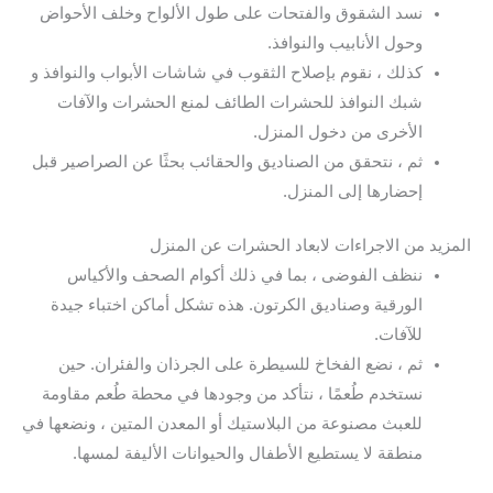
نسد الشقوق والفتحات على طول الألواح وخلف الأحواض
وحول الأنابيب والنوافذ.
كذلك ، نقوم بإصلاح الثقوب في شاشات الأبواب والنوافذ و
شبك النوافذ للحشرات الطائف لمنع الحشرات والآفات
الأخرى من دخول المنزل.
ثم ، نتحقق من الصناديق والحقائب بحثًا عن الصراصير قبل
إحضارها إلى المنزل.
المزيد من الاجراءات لابعاد الحشرات عن المنزل
ننظف الفوضى ، بما في ذلك أكوام الصحف والأكياس
الورقية وصناديق الكرتون. هذه تشكل أماكن اختباء جيدة
للآفات.
ثم ، نضع الفخاخ للسيطرة على الجرذان والفئران. حين
نستخدم طُعمًا ، نتأكد من وجودها في محطة طُعم مقاومة
للعبث مصنوعة من البلاستيك أو المعدن المتين ، ونضعها في
منطقة لا يستطيع الأطفال والحيوانات الأليفة لمسها.