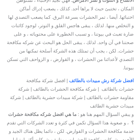
الأتساخ و التلوث و نشر الأمراض.
فهي تجيد الإختباء ، تستوطن
المكان ، تختبئ حيث لا يراها أحد. كذلك ، يصعب إدراك أماكن
اختبائها. أيضا ، تمر الحشرات بسرعة البرق. كما يصعب التصدي لها
و التخلص منها. لذلك ، يبقى هاجس القلق و التوتر، لوجود كائنات
ضارة تعبث في بيوتنا ، و تسبب الخطورة على محتوياته ، و على
صحتنا في آن واحد. لذلك ، يبقى الحل هو البحث عن شركه مكافحة
حشرات. لكن ، يجب أن تمتلك هذه الشركة أسلحة تمكنها من
التصدي لأعدائنا من الحشرات ، و القوارض ، و الزواحف التي تسكن
بيوتنا.
افضل شركة رش مبيدات بالطائف
| افضل شركة مكافحة
حشرات بالطائف | شركة مكافحة الحشرات بالطائف | شركة
مقاومة حشرات بالطائف | شركة مبيدات حشرية بالطائف | شركة
مبيدات حشرية الطائف
و يبقي السؤال المهم هنا هو :
ما هي افضل شركه مكافحة حشرات
؟
، و صعوبة هذا السؤال تكمن في كثرة و تعدد الشركات التي تقدم
خدمة مكافحة الحشرات و القوارض. لكن ، دائما يظل هناك الجيد و
الأجود ، شركات مكافحة الحشرات ممتازة و شركات أكثر إمتيازا.