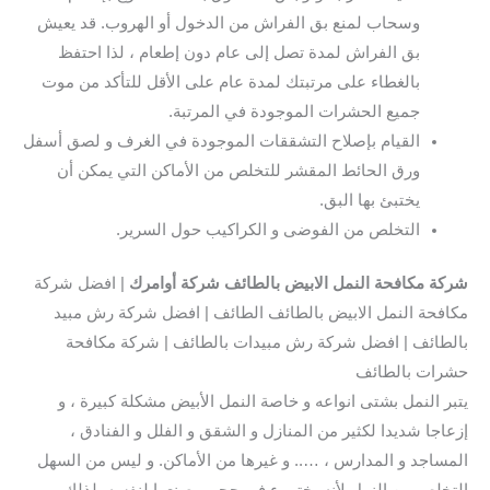
وسحاب لمنع بق الفراش من الدخول أو الهروب. قد يعيش
بق الفراش لمدة تصل إلى عام دون إطعام ، لذا احتفظ
بالغطاء على مرتبتك لمدة عام على الأقل للتأكد من موت
جميع الحشرات الموجودة في المرتبة.
القيام بإصلاح التشققات الموجودة في الغرف و لصق أسفل
ورق الحائط المقشر للتخلص من الأماكن التي يمكن أن
يختبئ بها البق.
التخلص من الفوضى و الكراكيب حول السرير.
شركة مكافحة النمل الابيض بالطائف
شركة أوامرك
| افضل شركة
مكافحة النمل الابيض بالطائف الطائف | افضل شركة رش مبيد
بالطائف | افضل شركة رش مبيدات بالطائف | شركة مكافحة
حشرات بالطائف
يتبر النمل بشتى انواعه و خاصة النمل الأبيض مشكلة كبيرة ، و
إزعاجا شديدا لكثير من المنازل و الشقق و الفلل و الفنادق ،
المساجد و المدارس ، ….. و غيرها من الأماكن. و ليس من السهل
التخلص من النمل لأنه يختبيء في جحور يصنعها لنفسه. لذلك ،