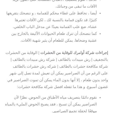
الآفات ما تبقى من وجباتك.
أيضا ، نحافظ على غطاء محكم للقمامة ، و ننصحك بتفريغها
كثيرًا. قد تكون قمامة بالنسبة لك ، لكن الآفات تعتبرها
عشاء. ضع علب القمامة بعيدًا عن مدخل الباب الخلفي.
كما ننصحك أن تترك طعام الحيوانات الأليفة بالخارج بين
عشية وضحاها. يمكن للطعام أن يثير شهية الآفات.
إجراءات شركة أوامرك للوقاية من الحشرات
| الوقاية من الحشرات
بالتجفيف | رش مبيدات بالطائف | شركة رش مبيدات بالطائف |
شركة مكافحة حشرات بالطائف | شركه رش حشرات بالطائف
على الرغم من أن الصراصير يمكن أن تعيش لمدة تصل إلى شهر
واحد بدون طعام ، إلا أنها بدون الماء يمكن أن تموت الصراصير في
غضون أسبوع. و هذا ما تفعله افضل شركة مكافحة حشرات:
نقوم دائمًا بتصريف مياه الأطباق من الحوض. نظرًا لأن
الصراصير يمكن أن تسبح ، فقد يصبح الحوض المليء بالمياه
موقعًا لحفلة تجمع الصراصير.