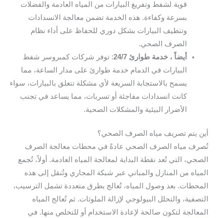
قوية لشفط وتفريغ البيارات من المياه العادمة والفضلات
بسرعة وكفاءة. هذه الخدمة تضمن معالجة الانسدادات
وتنظيف البيارات بشكل دوري للحفاظ على أداء نظام
الصرف الصحي.
أيضاً ، خدمة طوارئ 24/7
: توفر شركات كمبروسر شفط
البيارات في الدمام خدمة طوارئ على مدار الساعة، مما
يسمح بالاستجابة السريعة لأي مشكلة تتعلق بالبيارات، سواء
كانت انسدادات مفاجئة أو تسربات، مما يساعد في تجنب
الأضرار البيئية والمشكلات الصحية.
أين يتم تصريف مياه الصرف الصحي؟
تُصرف مياه الصرف الصحي عادةً في محطات معالجة الصرف
الصحي، التي تُعد نقطة البداية لمعالجة المياه العادمة. أولاً، تُجمع
المياه من المنازل والمباني عبر شبكة المجاري وتُنقل إلى هذه
المحطات. بعد وصول المياه، تُعالج بطرق متعددة تشمل الترسيب،
التصفية، والتحلل البيولوجي لإزالة الملوثات. ثم تُعالج المياه
المعالجة لتكون صالحة لإعادة الاستخدام أو للتخلص منها. في