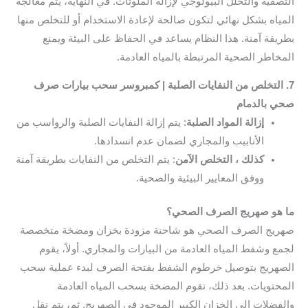
التصفية والتحلل البيولوجي لإزالة الملوثات. في النهاية، يتم معالجة
المياه بشكل نهائي لتكون صالحة لإعادة الاستخدام أو للتخلص منها
بطريقة آمنة. هذا النظام يساعد في الحفاظ على البيئة ويمنع
المخاطر الصحية المرتبطة بالمياه العادمة.
7. التخلص من النفايات الصلبة | كمبروسر سحب بيارات صرف
صحي بالدمام
إزالة المواد الصلبة
: يتم إزالة النفايات الصلبة والرواسب من
الأنابيب والمجاري لضمان عدم انسدادها.
كذلك ، التخلص الآمن
: يتم التخلص من النفايات بطريقة آمنة
ووفق المعايير البيئية والصحية.
ما هو صهريج الصرف الصحي؟
صهريج الصرف الصحي هو شاحنة مزودة بخزان ومضخة متخصصة
لجمع وشفط المياه العادمة من البيارات والمجاري. أولاً، يقوم
الصهريج بتوصيل خرطوم الشفط بفتحة الصرف لبدء عملية سحب
المحتويات. بعد ذلك، تقوم المضخة بسحب المياه العادمة
والفضلات إلى الخزان الكبير الموجود في الصهريج. ثم، يتم نقل