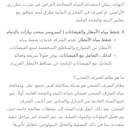
النهاية، يمكن استخدام المياه المعالجة لأغراض غير شرب، مثل ري
الأراضي، أو تُصرف في المجاري المائية بطرق آمنة تتوافق مع
معايير البيئة والصحة العامة.
5. شفط مياه الأمطار والفيضانات | كمبروسر سحب بيارات بالدمام
شفط مياه الأمطار
: تقدم الشركة خدمات شفط مياه
الأمطار من الشوارع والمناطق المنخفضة لمنع الفيضانات.
كذلك ، التعامل مع الفيضانات
: توفر حلولاً سريعة وفعالة
للتعامل مع الفيضانات الناتجة عن تساقط الأمطار الغزيرة.
ما هو نظام الصرف الصحي؟
نظام الصرف الصحي هو شبكة متكاملة تُعنى بجمع، نقل، ومعالجة
مياه الصرف الصحي لضمان حماية البيئة والصحة العامة. أولاً، يتم
جمع المياه العادمة من المنازل والمباني عبر أنابيب الصرف
الصحي. بعد ذلك، تُنقل هذه المياه إلى محطات معالجة خاصة حيث
يتم فصل الملوثات والمواد الصلبة. ثم، تمر المياه عبر مراحل تنقية
متعددة، بما في ذلك التصفية والتحلل البيولوجي، لتقليل تأثيرها