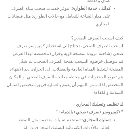
بأمان وكفاءة.
كذلك ، خدمة الطوارئ
: تتوفر خدمات سحب مياه الصرف
على مدار الساعة للتعامل مع حالات الطوارئ مثل فيضانات
المجاري.
كيف اسحب الصرف الصحي؟
لسحب الصرف الصحي، تحتاج إلى استخدام كمبروسر صرف
صحي (شاحنة مزودة بمضخة قوية وخزان) مخصصة لهذا الغرض.
قم بتوصيل خرطوم السحب بفتحة الصرف الصحي، ثم شغّل
المضخة لشفط المياه العادمة والفضلات إلى الخزان. بعد الانتهاء،
يتم تفريغ المحتويات في محطة معالجة الصرف الصحي أو المكان
المخصص لذلك. من المهم أن يقوم بالعملية فريق متخصص لضمان
السلامة والكفاءة.
2. تنظيف وتسليك المجاري |
“+كمبروسر+صرف+صحي+بالدمام+”
تسليك المجاري
: تستخدم تقنيات متقدمة مثل الضغط
العالي والأدوات الكهربائية لتسليك المجاري وإزالة