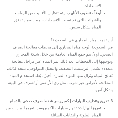
الانسدادات.
أيضاً ، تنظيف الأنابيب
: يتم تنظيف الأنابيب من الرواسب
والشوائب التي قد تسبب الانسدادات، مما يضمن تدفق
المياه بشكل سلس.
أين تذهب مياه المجاري في السعودية؟
في السعودية، تُوجه مياه المجاري إلى محطات معالجة الصرف
الصحي. أولاً، يتم جمع المياه العادمة من خلال شبكة المجاري
وتوجيهها إلى المحطات. بعد ذلك، تمر المياه عبر مراحل معالجة
متعددة تشمل الترسيب، التصفية، والتحلل البيولوجي. نتيجة لذلك،
تُعالج المياه وتُزال منها المواد الضارة. أخيرًا، يُعاد استخدام المياه
المعالجة لأغراض غير شرب، مثل ري الأراضي أو تُصرف في البيئة
بشكل آمن.
3. تفريغ وتنظيف البيارات | كمبروسر شفط صرف صحي بالدمام
تفريغ البيارات
: تقوم سيارات الكمبروسر بتفريغ البيارات من
المياه الملوثة والنفايات السائلة.