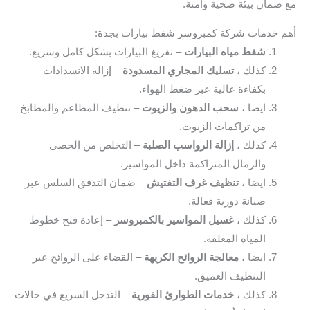
ضمان بيئة صحية وآمنة.
 خدمات شركة كمبروسر شفط بيارات بجدة:
شفط مياه البيارات
– تفريغ البيارات بشكل كامل وسريع.
كذلك ،
تسليك المجاري المسدودة
– إزالة الانسدادات
بكفاءة عالية عبر ضغط الهواء.
ايضا ،
سحب الدهون والزيوت
– تنظيف المطاعم والمطابخ
من تراكمات الزيوت.
كذلك ،
إزالة الرواسب الصلبة
– التخلص من الحصى
والرمال المتراكمة داخل المواسير.
ايضا ،
تنظيف غرف التفتيش
– ضمان التدفق السلس عبر
صيانة دورية فعالة.
كذلك ،
غسيل المواسير بالكمبروسر
– إعادة فتح خطوط
المياه المغلقة.
ايضا ،
معالجة الروائح الكريهة
– القضاء على الروائح عبر
التنظيف العميق.
كذلك ،
خدمات الطوارئ الفورية
– التدخل السريع في حالات