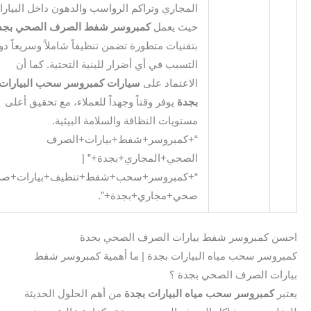
المجاري وتراكم الرواسب والدهون داخل البيارات.
حيث يعمل
كمبروسر شفط الصرف الصحي بجدة
بتقنيات متطورة تضمن تنظيفاً شاملاً وسريعاً دون
التسبب في أي أضرار للبنية التحتية. كما أن
الاعتماد على
سيارات كمبروسر سحب البيارات
بجدة
يوفر وقتاً وجهداً للعملاء، مع تحقيق أعلى
مستويات النظافة والسلامة البيئية.
“+كمبروسر+شفط+بيارات+الصرف
الصحي+المجاري+بجدة+” |
“+كمبروسر+سحب+شفط+تنظيف+بيارات+صرف
صحي+مجاري+بجدة+”.
ن كمبروسر شفط بيارات الصرف الصحي بجدة
روسر سحب مياه البيارات بجدة | ما أهمية كمبروسر شفط
رات الصرف الصحي بجدة ؟
بر
كمبروسر سحب مياه البيارات بجدة
من أهم الحلول الحديثة