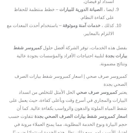
انسداد أو فيضان.
ايضا ،
الصيانة الدورية للبيارات
– خطط منتظمة للحفاظ
على كفاءة النظام.
كذلك ،
خدمات آمنة وموثوقة
– باستخدام أحدث المعدات مع
الالتزام بالمعايير.
ل هذه الخدمات، توفر الشركة أفضل حلول
كمبروسر شفط
رات بجدة
لتلبية احتياجات الأفراد والمؤسسات بجودة عالية
ائج مضمونة.
روسر صرف صحي | اسعار كمبروسر شفط بيارات الصرف
حي بجدة
بر
كمبروسر صرف صحي
الحل الأمثل للتخلص من انسداد
يارات والمجاري في أسرع وقت وبأعلى كفاءة، حيث يعمل على
 المياه الملوثة والدهون والرواسب بكفاءة عالية. كما أن
ار كمبروسر شفط بيارات الصرف الصحي بجدة
تتفاوت حسب
 البيارة ونوع الخدمة المطلوبة، مما يمنح العملاء مرونة في
يار الأنسب لهم. ومع ذلك، تظل هذه الخدمة استثمارًا ضروريًا