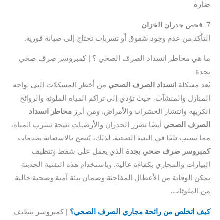
ة.
حص جدران الخزان
أكد من عدم وجود شقوق أو تسربات تحتاج إلى صيانة فورية.
هي مخاطر انسداد الصرف الصحي ؟ | كمبروسر صرف صحي
ة
د مشكلة
انسداد الصرف الصحي
من أخطر المشكلات التي تواجه
نازل والمنشآت، حيث تؤدي إلى تراكم المياه الملوثة والروائح
ريهة وانتشار الحشرات والأمراض. ومن أبرز
مخاطر انسداد
رف الصحي
أيضًا تضرر الجدران والأرضيات نتيجة تسرب المياه،
 يسبب تلفًا في البنية التحتية. لذلك، يُنصح بالاستعانة بخدمات
روسر صرف صحي بجدة
الذي يعمل على شفط وتنظيف
يارات والمجاري بكفاءة عالية. وباستخدام هذه التقنية الحديثة
ن الوقاية من الأعطال المفاجئة وضمان بيئة آمنة وصحية خالية
الملوثات.
 اتخلص من رائحة مجاري الصرف الصحي؟
| كمبروسر تنظيف