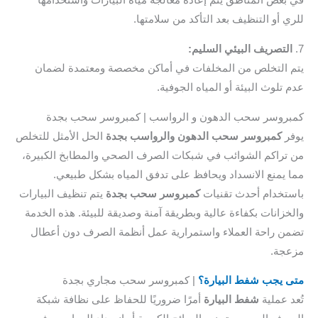
بعض المناطق يتم إعادة معالجة مياه البيارات واستخدامها
ي أو التنظيف بعد التأكد من سلامتها.
لتصريف البيئي السليم:
 التخلص من المخلفات في أماكن مخصصة ومعتمدة لضمان
 تلوث البيئة أو المياه الجوفية.
روسر سحب الدهون و الرواسب | كمبروسر سحب بجدة
ر
كمبروسر سحب الدهون والرواسب بجدة
الحل الأمثل للتخلص
تراكم الشوائب في شبكات الصرف الصحي والمطابخ الكبيرة،
 يمنع الانسداد ويحافظ على تدفق المياه بشكل طبيعي.
تخدام أحدث تقنيات
كمبروسر سحب بجدة
يتم تنظيف البيارات
خزانات بكفاءة عالية وبطريقة آمنة وصديقة للبيئة. هذه الخدمة
ن راحة العملاء واستمرارية عمل أنظمة الصرف دون أعطال
جة.
 يجب شفط البيارة؟
| كمبروسر سحب مجاري بجدة
د عملية
شفط البيارة
أمرًا ضروريًا للحفاظ على نظافة شبكة