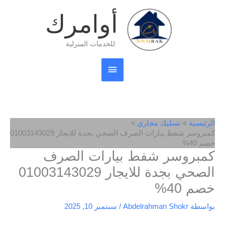
القائمة
أوامرك
ى
الرئيسية
للخدمات المنزلية
ئيسية
تسليك مجاري
كمبروسر شفط بيارات الصرف الصحي بجدة للايجار 01003143029
40%
بروسر شفط بيارات الصرف
الصحي بجدة للايجار 01003143029
م 40%
سطة
Abdelrahman Shokr
/
سبتمبر 10, 2025