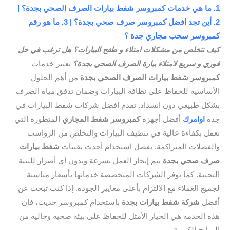
 ما هي خدمات كمبروسر شفط بيارات الصرف الصحي بجدة؟ |
2. أين تجد افضل كمبروسر صرف صحي بجدة؟ | 3. ما هو رقم
روسر سحب مجاري جدة ؟
 تتخلص من مشكلات امتلاء و طفح البيارات؟ هل ترغب في حل
ي و سريع لامتلاء بيارة الصرف الصحي بجدة؟
تعتبر خدمات
روسر شفط بيارات الصرف الصحي بجدة
من أهم الحلول
ساسية للحفاظ على نظافة البيارات وضمان تدفق مياه الصرف
ل طبيعي دون انسداد. تقدم افضل شركات شفط البيارات في
ة
اوامرك
أفضل أجهزة
كمبروسر شفط المجاري
المتطورة التي
ل بكفاءة عالية في تنظيف البيارات والتخلص من الرواسب
فضلات المتراكمة. بفضل استخدام أحدث تقنيات
شفط بيارات
ف صحي بجدة
يتم إنجاز العمل بسرعة وبدون أي أضرار للبنية
حتية. كما توفر الشركات المتخصصة خدماتها بأسعار مناسبة
يع العملاء مع الالتزام بأعلى معايير الجودة. إذا كنت تبحث عن
ضل
شركة شفط بيارات بجدة
باستخدام كمبروسر حديث، فإن
 الخدمة هي الخيار الأمثل للحفاظ على بيئة صحية وخالية من
ائح الكريهة.