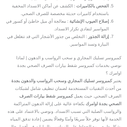
الفحص بالكاميرات
: الكشف عن أماكن الانسداد المخفية
باستخدام كاميرات حديثة مخصصة للصرف الصحي.
إصلاح العيوب الإنشائية
: معالجة أي ميل خاطئ أو كسور في
المواسير لتفادي تكرار الانسداد.
إزالة الجذور
: التخلص من جذور الأشجار التي قد تتغلغل في
البيارة وتسد المواسير.
روسر تسليك المجاري و سحب الرواسب و الدهون | لماذا
ي بخدمات كمبروسر شفط بيارات الصرف الصحي بجدة
مرك ؟
بر
كمبروسر تسليك المجاري وسحب الرواسب والدهون بجدة
أحدث التقنيات المستخدمة لضمان تنظيف شامل لشبكات
رف الصحي. حيث يعمل
كمبروسر شفط بيارات الصرف
حي بجدة اوامرك
بكفاءة عالية على إزالة الدهون المتراكمة
رواسب الصلبة التي تسبب الانسداد. ونوصي بالاعتماد على هذه
مة لأنها توفر حلاً سريعًا وآمنًا وفعالًا يضمن إعادة تدفق المياه
ل طبيعي مع الحفاظ على المواسير والبيارات في أفضل حال.