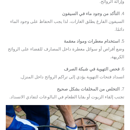
لة الروائح.
لتأكد من وجود ماء في السيفون
يفون الفارغ يطلق الغازات، لذا يجب الحفاظ على وجود الماء
ًا.
ستخدام معطرات ومواد معقمة
 أقراص أو سوائل معطرة داخل المصارف للقضاء على الروائح
ريهة.
حص التهوية في شبكة الصرف
داد فتحات التهوية يؤدي إلى تراكم الروائح داخل المنزل.
لتخلص من المخلفات بشكل صحيح
ب إلقاء الزيوت أو بقايا الطعام في البالوعات لتفادي الانسداد.