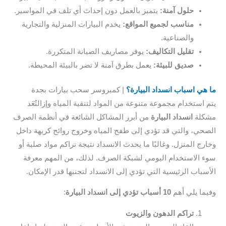
حلول آمنة:
يتميز بالعمل دون إحداث أي تلف في المواسير.
مناسب لجميع المواقع:
يخدم البيارات المنزلية والتجارية
والصناعية.
تقليل التكاليف:
يوفر مصاريف الصيانة المتكررة.
صديق للبيئة:
يعمل بطرق آمنة لا تضر بالبيئة المحيطة.
هي اسباب انسداد البيارة؟
| كمبروسر سحب بيارات بجدة
 استخدام مجموعة متنوعة من المواد لتنقية المياه وإزالتُعَد
كلة
انسداد البيارة
من أبرز المشاكل الشائعة في أنظمة الصرف
حي، والتي قد تؤدي إلى طفح المياه وخروج روائح كريهة داخل
رج المنزل. وغالبًا ما يحدث الانسداد نتيجة تراكم مواد صلبة أو
 الاستخدام اليومي لشبكة الصرف. لذلك، من المهم معرفة
سباب الرئيسية التي تؤدي إلى الانسداد لتجنبها قدر الإمكان.
ما يلي أهم
10 أسباب تؤدي إلى انسداد البيارة
:
تراكم الدهون والزيوت