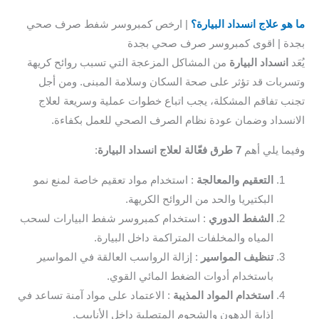
هو علاج انسداد البيارة؟
| ارخص كمبروسر شفط صرف صحي
ة | اقوى كمبروسر صرف صحي بجدة
د
انسداد البيارة
من المشاكل المزعجة التي تسبب روائح كريهة
ربات قد تؤثر على صحة السكان وسلامة المبنى. ومن أجل
ب تفاقم المشكلة، يجب اتباع خطوات عملية وسريعة لعلاج
نسداد وضمان عودة نظام الصرف الصحي للعمل بكفاءة.
ما يلي أهم
7 طرق فعّالة لعلاج انسداد البيارة
:
التعقيم والمعالجة
: استخدام مواد تعقيم خاصة لمنع نمو
البكتيريا والحد من الروائح الكريهة.
الشفط الدوري
: استخدام كمبروسر شفط البيارات لسحب
المياه والمخلفات المتراكمة داخل البيارة.
تنظيف المواسير
: إزالة الرواسب العالقة في المواسير
باستخدام أدوات الضغط المائي القوي.
استخدام المواد المذيبة
: الاعتماد على مواد آمنة تساعد في
إذابة الدهون والشحوم المتصلبة داخل الأنابيب.