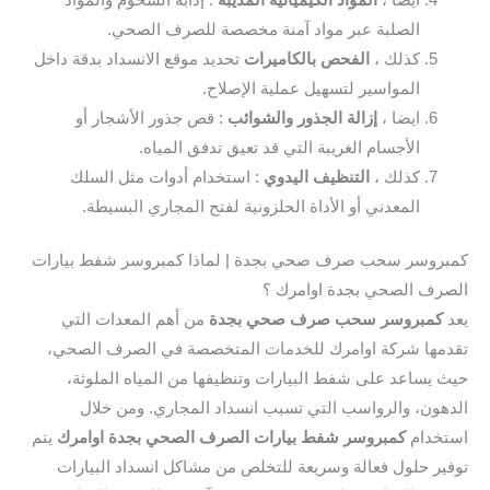
ايضا ،
المواد الكيميائية المذيبة
: إذابة الشحوم والمواد
الصلبة عبر مواد آمنة مخصصة للصرف الصحي.
كذلك ،
الفحص بالكاميرات
تحديد موقع الانسداد بدقة داخل
المواسير لتسهيل عملية الإصلاح.
ايضا ،
إزالة الجذور والشوائب
: قص جذور الأشجار أو
الأجسام الغريبة التي قد تعيق تدفق المياه.
كذلك ،
التنظيف اليدوي
: استخدام أدوات مثل السلك
المعدني أو الأداة الحلزونية لفتح المجاري البسيطة.
روسر سحب صرف صحي بجدة | لماذا كمبروسر شفط بيارات
رف الصحي بجدة اوامرك ؟
كمبروسر سحب صرف صحي بجدة
من أهم المعدات التي
مها شركة اوامرك للخدمات المتخصصة في الصرف الصحي،
 يساعد على شفط البيارات وتنظيفها من المياه الملوثة،
هون، والرواسب التي تسبب انسداد المجاري. ومن خلال
خدام
كمبروسر شفط بيارات الصرف الصحي بجدة اوامرك
يتم
ير حلول فعالة وسريعة للتخلص من مشاكل انسداد البيارات