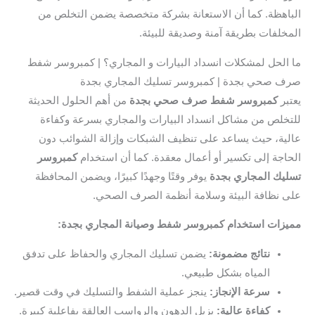
اهظة. كما أن الاستعانة بشركة متخصصة يضمن التخلص من
خلفات بطريقة آمنة وصديقة للبيئة.
الحل لمشكلات انسداد البيارات و المجاري؟ | كمبروسر شفط
 صحي بجدة | كمبروسر تسليك المجاري بجدة
بر
كمبروسر شفط صرف صحي بجدة
من أهم الحلول الحديثة
خلص من مشاكل انسداد البيارات والمجاري بسرعة وكفاءة
ية، حيث يساعد على تنظيف الشبكات وإزالة الشوائب دون
اجة إلى تكسير أو أعمال معقدة. كما أن استخدام
كمبروسر
يك المجاري بجدة
يوفر وقتًا وجهدًا كبيرًا، ويضمن المحافظة
 نظافة البيئة وسلامة أنظمة الصرف الصحي.
زات استخدام كمبروسر شفط وصيانة المجاري بجدة:
نتائج مضمونة:
يضمن تسليك المجاري والحفاظ على تدفق
المياه بشكل طبيعي.
سرعة الإنجاز:
ينجز عملية الشفط والتسليك في وقت قصير.
كفاءة عالية:
يزيل الدهون والرواسب العالقة بفاعلية كبيرة.