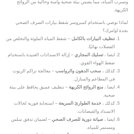
رب المياه، مما يضمن بيئة صحية وآمنة وخالية من الروائح
ريهة.
ذا نوصي باستخدام كمبروسر شفط بيارات الصرف الصحي
ة اوامرك؟
تنظيف البيارات بالكامل
– شفط المياه الملوثة والتخلص من
الفضلات نهائيًا.
ايضا ،
تسليك المجاري
– إزالة الانسدادات العنيدة باستخدام
ضغط الهواء القوي.
كذلك ،
سحب الدهون والرواسب
– معالجة تراكم الزيوت
في المطاعم والمنازل.
ايضا ،
منع الروائح الكريهة
– تنظيف عميق يحافظ على بيئة
صحية.
كذلك ،
خدمة الطوارئ السريعة
– استجابة فورية لحالات
الانسداد والفيضانات.
ايضا ،
صيانة دورية للصرف الصحي
– لضمان تدفق سلس
ومستمر للمياه.