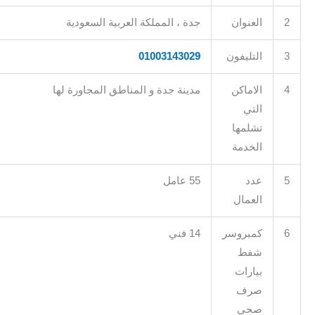
العنوان
جدة ، المملكة العربية السعودية
التليفون
01003143029
الاماكن
مدينة جدة و المناطق المجاورة لها
التي
تشلمها
الخدمة
عدد
55 عامل
العمال
كمبروسر
14 فني
شفط
بيارات
صرف
صحي