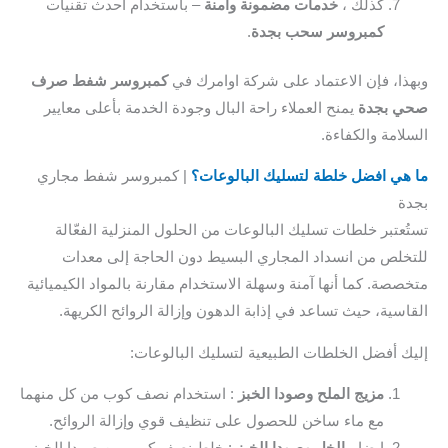
كذلك ،
خدمات مضمونة وآمنة
– باستخدام أحدث تقنيات
كمبروسر سحب بجدة
.
ذا، فإن الاعتماد على شركة اوامرك في
كمبروسر شفط صرف
 بجدة
يمنح العملاء راحة البال وجودة الخدمة بأعلى معايير
لامة والكفاءة.
هي افضل خلطة لتسليك البالوعات؟
| كمبروسر شفط مجاري
ة
ُعتبر خلطات تسليك البالوعات من الحلول المنزلية الفعّالة
خلص من انسداد المجاري البسيط دون الحاجة إلى معدات
صصة. كما أنها آمنة وسهلة الاستخدام مقارنة بالمواد الكيميائية
اسية، حيث تساعد في إذابة الدهون وإزالة الروائح الكريهة.
ك أفضل الخلطات الطبيعية لتسليك البالوعات:
مزيج الملح وصودا الخبز
: استخدام نصف كوب من كل منهما
مع ماء ساخن للحصول على تنظيف قوي وإزالة الروائح.