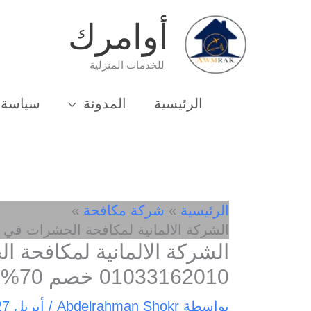
خطي
أوامرك
لى
لمحتوى
للخدمات المنزلية
الرئيسية
المدونة
سياسة 
الرئيسية
شركة مكافحة
الشركة الالمانية لمكافحة الحشرات في جمعية عرابي 10
الشركة الالمانية لمكافحة 
01033162010 خصم 70%
بواسطة
Abdelrahman Shokr
/
أبريل 27, 2025