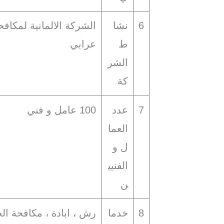
6
نشا
الشركة الالمانية لمكاف
ط
عرابي
الشر
كة
7
عدد
100 عامل و فني
العما
ل و
الفنيي
ن
8
خدما
رش ، ابادة ، مكافحة ال