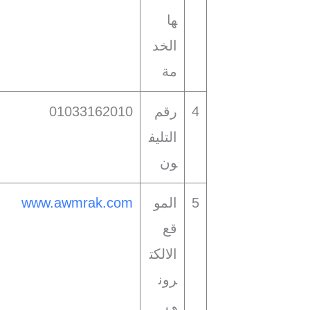
ها
الخد
مة
4
رقم
01033162010
التليف
ون
5
المو
www.awmrak.com
قع
الالكت
رون
ي