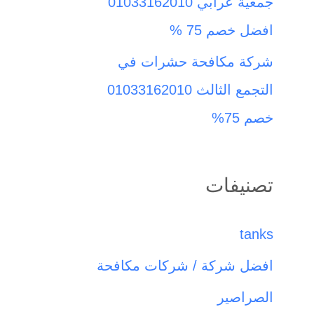
جمعية عرابي 01033162010
افضل خصم 75 %
شركة مكافحة حشرات في
التجمع الثالث 01033162010
خصم 75%
تصنيفات
tanks
افضل شركة / شركات مكافحة
الصراصير