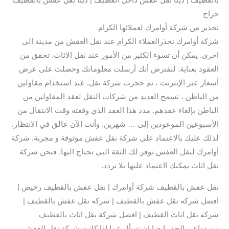
حراج
تحذير من شركة أوامرك لعملائها الكرام
شركة أوامرك تحذرالعملاء الكرام عند نقل العفش من مدينة الى
اخرى. يمكن أن تسوء الكثير من الأمور عند نقل الاثاث. تحقق من
العقود بعناية. لنفترض أنك أرسلت معلوماتك وحصلت على عرض
أسعار عبر الإنترنت ، ثم حجزت شركة نقل. عند استخدام مقاولين
من الباطن ، تسمح العديد من شركات النقل لعقد المقاولين من
الباطن بإلغاء عقدهم. مدد هذا العقد الذي وقعته وقت الانتقال من
الأسبوعين الموعودين إلى … شهرين. وأنت الآن عالق في الانتظار.
لذلك عليك بالاعتماد على شركة نقل عفش موثوقة و مجربة. شركة
أوامرك لنقل العفش توفر لك الثقة التي تحتاج اليها. فنحن شركة
نقل اثاث يمكنك ااعتماد عليها بلا تردد.
نقل عفش بالقطيف شركة أوامرك | نقل عفش بالقطيف رخيص |
افضل شركه نقل عفش بالقطيف | شركه نقل عفش بالقطيف |
شركه نقل اثاث القطيف | افضل شركة نقل اثاث بالقطيف
من دواعي الحذر ايضا ان تسأل عما إذا كانت شركة نقل العفش