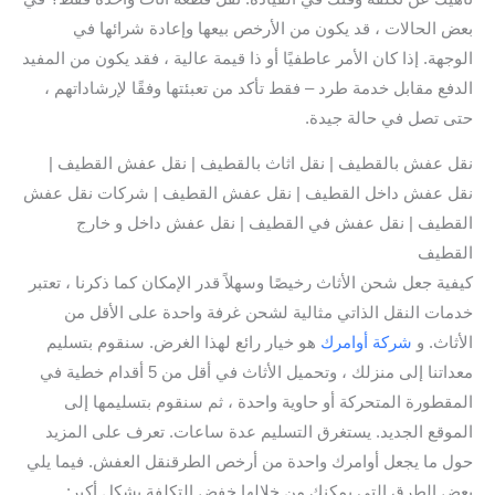
بعض الحالات ، قد يكون من الأرخص بيعها وإعادة شرائها في
الوجهة. إذا كان الأمر عاطفيًا أو ذا قيمة عالية ، فقد يكون من المفيد
الدفع مقابل خدمة طرد – فقط تأكد من تعبئتها وفقًا لإرشاداتهم ،
حتى تصل في حالة جيدة.
نقل عفش بالقطيف | نقل اثاث بالقطيف | نقل عفش القطيف |
نقل عفش داخل القطيف | نقل عفش القطيف | شركات نقل عفش
القطيف | نقل عفش في القطيف | نقل عفش داخل و خارج
القطيف
كيفية جعل شحن الأثاث رخيصًا وسهلاً قدر الإمكان كما ذكرنا ، تعتبر
خدمات النقل الذاتي مثالية لشحن غرفة واحدة على الأقل من
الأثاث. و
شركة أوامرك
هو خيار رائع لهذا الغرض. سنقوم بتسليم
معداتنا إلى منزلك ، وتحميل الأثاث في أقل من 5 أقدام خطية في
المقطورة المتحركة أو حاوية واحدة ، ثم سنقوم بتسليمها إلى
الموقع الجديد. يستغرق التسليم عدة ساعات. تعرف على المزيد
حول ما يجعل أوامرك واحدة من أرخص الطرقنقل العفش. فيما يلي
بعض الطرق التي يمكنك من خلالها خفض التكلفة بشكل أكبر: