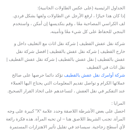
الجداول الرئيسية (على عكس الطاولات الجانبية):
إذا كان هذا خيارًا ، ارفع الأرجل عن الطاولات ولفها بشكل فردي.
لف الكراسي المصاحبة معًا ، وقم بتكديسها إن أمكن ، واستخدم
البنجي للحفاظ على كل شيء معًا وتأمينه.
شركة نقل عفش القطيف | شركة نقل اثاث مع التغليف داخل و
خارج القطيف | شركه نقل عفش بالقطيف | افضل شركة نقل
عفش بالقطيف | نقل عفش بالقطيف | شركة نقل عفش القطيف |
نقل اثاث في القطيف
شركة أوامرك نقل عفش بالقطيف
تؤكد دائما حرصها على صالح
عملائها الكرام و تواصل تقديم المعلومات التي يحتاج اليها العملاء
عند التفكير في نقل العفش ، لتساعدهم على اتخاذ القرار الصحيح.
المرايا :
احصل على بعض الأشرطة اللاصقة وحدد علامة “X” كبيرة على وجه
المرآة. تجنب الشريط اللاصق هنا – لن تحبه المرآة. هذه فكرة رائعة
لأي أسطح زجاجية. سيساعد في تقليل تأثير الاهتزازات المستمرة