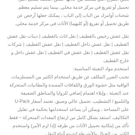
تحميل أو تفريغ في مركز خدمة محلي. بينما يتم تسليم معظم
شحنات أوامرك من الباب إلى الباب ، يمكنك جعلها أرخص عن
طريق تحميل أو تفريغ (أو كليهما) الأثاث في مركز خدمة محلي.
نقل عفش رخيص بالقطيف | نقل اثاث بالقطيف | دينات نقل عفش
القطيف | نقل عفش داخل القطيف | نقل عفش القطيف | شركات
نقل عفش القطيف | نقل عفش في القطيف | نقل عفش داخل و
خارج القطيف
استخدم مواد التعبئة المناسبة:
تجنب الضرر المكلف عن طريق استخدام الكثير من المستلزمات
الواقية مثل حشوة الورق واللفافات الممتدة والبطانيات المتحركة
عند التعبئة ، وإيلاء اهتمام إضافي للزوايا والمناطق الضعيفة
والتلميع / التشطيب. تحميل عالي وضيق. تعتمد أسعار U-Pack
على المساحة ، ويمكن أن يساعد استخدامها بحكمة في تقليل
التكاليف. استفد بشكل كامل من ارتفاع المعدات المتحركة – فقط
تأكد من إمكانية تحميل الأثاث من طرفه (إذا لزم الأمر) واستخدم
الكثير من الحبال والأشرطة لتثبيته أثناء النقل.