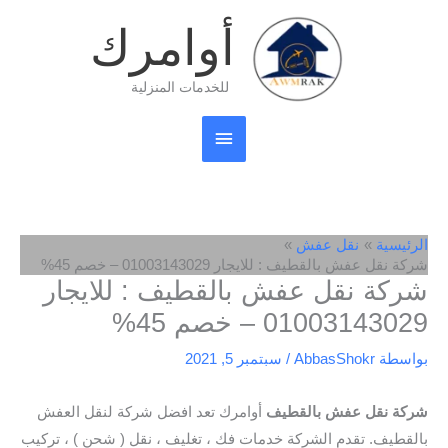
خطي
القائمة
أوامرك
لى
لمحتوى
الرئيسية
للخدمات المنزلية
الرئيسية
نقل عفش
شركة نقل عفش بالقطيف : للايجار 01003143029 – خصم 45%
شركة نقل عفش بالقطيف : للايجار
01003143029 – خصم 45%
بواسطة
AbbasShokr
/
سبتمبر 5, 2021
شركة نقل عفش بالقطيف
أوامرك تعد افضل شركة لنقل العفش
بالقطيف. تقدم الشركة خدمات فك ، تغليف ، نقل ( شحن ) ، تركيب