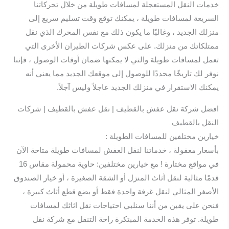
خدمات النقل المستعجلة لمسافات طويلة من خلال تحركاتنا
السريعة لمسافات طويلة ، يمكنك توقع وقت تسليم سريع إلى
منزلك الجديد ، وغالبًا ما يكون ذلك مع نفس المحرك الذي نقل
ممتلكاتك من منزلك. على عكس شركات الطيران الأخرى التي
تعمل لمسافات طويلة والتي لا يمكنها ضمان أوقات الوصول ، فإننا
نوفر لك تاريخًا محددًا للوصول إلى موقعك الجديد مما يعني أنه
يمكنك الاستقرار في منزلك الجديد عاجلاً وليس آجلاً.
افضل شركة نقل عفش بالقطيف | نقل عفش بالقطيف | شركات
النقل بالقطيف
خيارين مختلفين للمسافات الطويلة :
بأسعار معقولة ، خدماتنا لنقل العفش لمسافات طويلة متاحة الآن
في مواقع مختارة ! مع خيارين مختلفين: حاوية محمولة مقاس 16
قدمًا مثالية لنقل أثاث المنزل أو الشقة الصغيرة ، أو خيار الصندوق
الأصغر المثالي لنقل غرفة واحدة فقط أو بضع قطع أثاث كبيرة ،
فنحن على يقين من أننا سنلبي احتياجات نقل اثاثك لمسافات
طويلة. توفر هذه الخدمة المبتكرة راحة التنقل مع شركة نقل