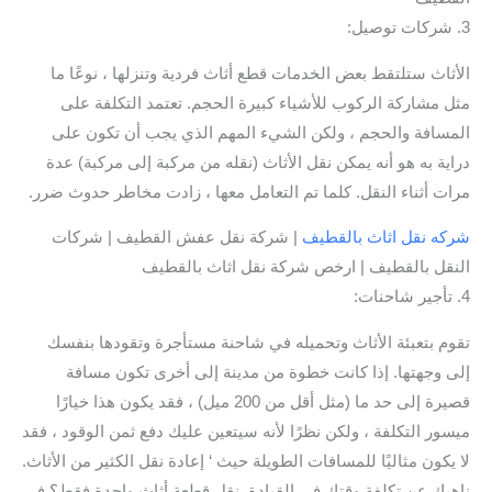
3. شركات توصيل:
الأثاث ستلتقط بعض الخدمات قطع أثاث فردية وتنزلها ، نوعًا ما
مثل مشاركة الركوب للأشياء كبيرة الحجم. تعتمد التكلفة على
المسافة والحجم ، ولكن الشيء المهم الذي يجب أن تكون على
دراية به هو أنه يمكن نقل الأثاث (نقله من مركبة إلى مركبة) عدة
مرات أثناء النقل. كلما تم التعامل معها ، زادت مخاطر حدوث ضرر.
شركه نقل اثاث بالقطيف
| شركة نقل عفش القطيف | شركات
النقل بالقطيف | ارخص شركة نقل اثاث بالقطيف
4. تأجير شاحنات:
تقوم بتعبئة الأثاث وتحميله في شاحنة مستأجرة وتقودها بنفسك
إلى وجهتها. إذا كانت خطوة من مدينة إلى أخرى تكون مسافة
قصيرة إلى حد ما (مثل أقل من 200 ميل) ، فقد يكون هذا خيارًا
ميسور التكلفة ، ولكن نظرًا لأنه سيتعين عليك دفع ثمن الوقود ، فقد
لا يكون مثاليًا للمسافات الطويلة حيث ‘ إعادة نقل الكثير من الأثاث.
ناهيك عن تكلفة وقتك في القيادة. نقل قطعة أثاث واحدة فقط؟ في