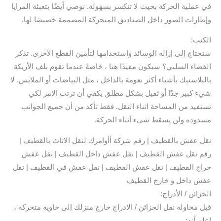
في عملية الحركة بحيث لا تنكسر بسهولة. نوصي أيضًا بتعبئة المرايا
وإطارات الصور داخل الصناديق المتحركة المصممة خصيصًا لها.
الكنب:
ستحتاج إلى إزالة الوسائد واستخدامها لتأمين القطع الأخرى. تذكر
الفضاء السلبي؟ سيكون مفيدًا هنا ، خاصةً عندما تقوم بلف الأريكة
بالبلاستيك بأشياء أكثر نعومة بالداخل ، مثل البياضات أو الملابس. لا
شيء كبير جدًا أو ثقيل بشكل مطلق يكفي أن ترتب الامر لكي
تستفيد من المساحة اثناء النقل. فقط تأكد من أن جميع الجوانب
مسدوده ولن يسقط شيء أثناء الحركة.
نقل عفش بالقطيف | رقم شركة أأوامرك لنقل الاثاث بالقطيف |
رقم نقل عفش القطيف | نقل عفش داخل القطيف | نقل عفش
حراج القطيف | نقل عفش القطيف | نقل عفش في القطيف | نقل
عفش داخل و خارج القطيف
الخزائن / الأدراج:
قبل محاولة نقل الخزائن / الادراج خارج منزلك إلى حاوية متحركة ،
اعلم أنه: