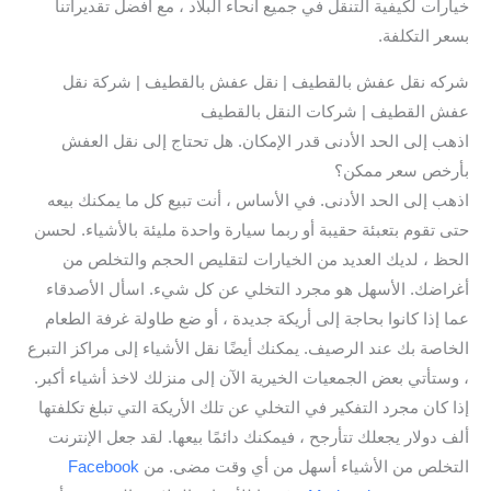
خيارات لكيفية التنقل في جميع أنحاء البلاد ، مع أفضل تقديراتنا
بسعر التكلفة.
شركه نقل عفش بالقطيف | نقل عفش بالقطيف | شركة نقل
عفش القطيف | شركات النقل بالقطيف
اذهب إلى الحد الأدنى قدر الإمكان. هل تحتاج إلى نقل العفش
بأرخص سعر ممكن؟
اذهب إلى الحد الأدنى. في الأساس ، أنت تبيع كل ما يمكنك بيعه
حتى تقوم بتعبئة حقيبة أو ربما سيارة واحدة مليئة بالأشياء. لحسن
الحظ ، لديك العديد من الخيارات لتقليص الحجم والتخلص من
أغراضك. الأسهل هو مجرد التخلي عن كل شيء. اسأل الأصدقاء
عما إذا كانوا بحاجة إلى أريكة جديدة ، أو ضع طاولة غرفة الطعام
الخاصة بك عند الرصيف. يمكنك أيضًا نقل الأشياء إلى مراكز التبرع
، وستأتي بعض الجمعيات الخيرية الآن إلى منزلك لاخذ أشياء أكبر.
إذا كان مجرد التفكير في التخلي عن تلك الأريكة التي تبلغ تكلفتها
ألف دولار يجعلك تتأرجح ، فيمكنك دائمًا بيعها. لقد جعل الإنترنت
التخلص من الأشياء أسهل من أي وقت مضى. من
Facebook