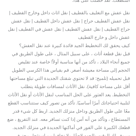
استطعت. لقد حصلت على هذا.
نقل عفش مع التغليف بالقطيف | نقل اثاث داخل وخارج القطيف |
نقل عفش القطيف حراج | نقل عفش داخل القطيف | نقل عفش
حراج القطيف | نقل عفش القطيف | نقل عفش في القطيف | نقل
عفش داخل و خارج القطيف
كيف يحقق لك التخطيط الجيد فائدة كبيرة عند نقل العفش؟
قبل نقل قطعة أثاث ، على سبيل المثال ، على طول الطريق في
جميع أنحاء البلاد ، تأكد من أنها مناسبة أولاً! خاصة عند تقليص
الحجم إلى مساحة معيشة أصغر. قم بقياس هذا الكرسي الطويل
قبل تحميله (تلميح: قد لا تحتوي شقتك الجديدة التي تبلغ مساحتها
أقل على مساحة كافية). نقل الأثاث لمسافات طويلة يتطلب
التخطيط. يعد العثور على الحل المناسب لنقل الأثاث أو نقل الأثاث
لتلبية احتياجاتك أمرًا أساسيًا. تأكد من تصور كيف ستتناسب القطع
معًا على طول الطريق وداخل منزلك الجديد. اربط كل شيء قدر
المستطاع ، وتأكد من أنه آمن إذا كنت تسافر معه. عند التفريغ ، ضع
قطعك الكبيرة على الفور في أماكنها الجديدة في منزلك الجديد.
سيوفر لك الوقت والجهد لاحقًا. ولا تخافوا من استئجار محترفي