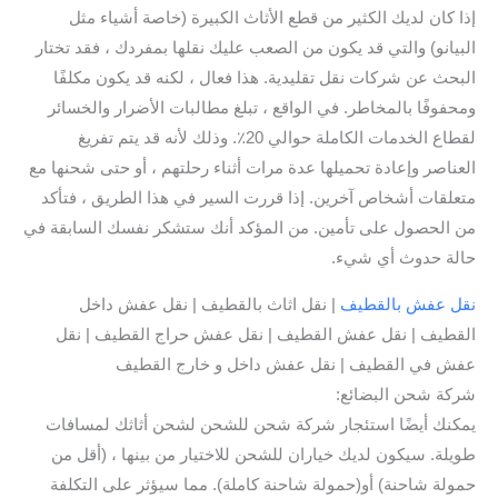
إذا كان لديك الكثير من قطع الأثاث الكبيرة (خاصة أشياء مثل
البيانو) والتي قد يكون من الصعب عليك نقلها بمفردك ، فقد تختار
البحث عن شركات نقل تقليدية. هذا فعال ، لكنه قد يكون مكلفًا
ومحفوفًا بالمخاطر. في الواقع ، تبلغ مطالبات الأضرار والخسائر
لقطاع الخدمات الكاملة حوالي 20٪. وذلك لأنه قد يتم تفريغ
العناصر وإعادة تحميلها عدة مرات أثناء رحلتهم ، أو حتى شحنها مع
متعلقات أشخاص آخرين. إذا قررت السير في هذا الطريق ، فتأكد
من الحصول على تأمين. من المؤكد أنك ستشكر نفسك السابقة في
حالة حدوث أي شيء.
نقل عفش بالقطيف
| نقل اثاث بالقطيف | نقل عفش داخل
القطيف | نقل عفش القطيف | نقل عفش حراج القطيف | نقل
عفش في القطيف | نقل عفش داخل و خارج القطيف
شركة شحن البضائع:
يمكنك أيضًا استئجار شركة شحن للشحن لشحن أثاثك لمسافات
طويلة. سيكون لديك خياران للشحن للاختيار من بينها ، (أقل من
حمولة شاحنة) أو(حمولة شاحنة كاملة). مما سيؤثر على التكلفة