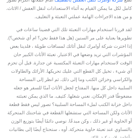
تضع
شركة أوامرك لنقل العفش بالقطيف
امام عملائها الكرام تصور
كامل لكل ما يمكن القيام به أثناء الاستعدادات لنقل العفش / الاثاث.
و من هذه الاجراءات الهامة عملتي التعبئة و التغليف.
لقد قررنا استخدام مهارات التعبئة تلك التي قضينا ساعات في
تطويرها بعناية على مر السنين (هل هذا فقط نحن؟ ام أي شخص؟).
إذا اخترت شركة أوامرك لنقل أثاثك لمسافات طويلة ، فلدينا بعض
المؤشرات التي تريد وضعها في الاعتبار. تعبئة الأثاث الكبير حان
الوقت لاستخدام مهارات التعبئة المكتسبة عن جدارة. قبل أن تحزم
أي شيء ، تخيل كل القطع التي عليك تحريكها. الأرائك والطاولات
والكراسي وخزائن الكتب وما إلى ذلك. ثم انظر إلى المساحة
السلبية داخل كل منها. المفتاح لجعل الأثاث آمنًا للسفر هو جعله
مضغوطًا قدر الإمكان. نعني شغلها. كثيف. ما الذي يمكن تعبئته
داخل خزانة الكتب لملء المساحة السلبية؟ تصور ليس فقط قطعة
الأثاث ولكن المساحة التي ستشغلها القطعة في شاحنتك المتحركة
أو الحاوية أو غير ذلك ، وكن مبدعًا. نوصي دائمًا أيضًا بتوزيع الوزن
بالتساوي عند تعبئة حاوية متحركة. أوه ، ستحتاج أيضًا إلى بطانيات
وأغلفة بلاستيكية. الكثير.