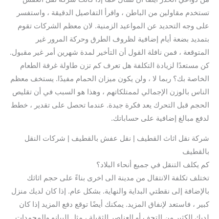
تستخدم مقاولين من الباطن ، واقرأ التفاصيل الدقيقة ، واستفسر
على وجه التحديد عن المواعيد الزمنية. لان معظم الشركات تقوم
بتمديد بضعة أيام إضافية لظروف الطرق وحركة المرور غير
المتوقعة ، فمن نافلة القول أن التأخير لمدة شهرين أمر غير مقبول.
كن مستعدًا لزيادة التكلفة هل تعرف كم تزن طاولة غرفة الطعام
الخاصة بك؟ ربما لا ، ولن يكون ميزان الحمام مفيدًا. يستخف معظم
الناس بالوزن الإجمالي لممتلكاتهم ، وهذا هو السبب في أن تقليص
الحجم قبل التحرك يعد فكرة جيدة. عندما تحصل على تقدير ، خطط
لدفع مبالغ إضافية على حساباتك.
شركة نقل اثاث القطيف | نقل عفش بالقطيف | شركات النقل
بالقطيف
كم يكلف التنقل في جميع أنحاء البلاد؟
تختلف تكلفة الانتقال من مدينة الى اخرى بناءً على حجم اثاثك
بالإضافة إلى نقطتي البداية والنهاية. بشكل عام. إذا كان لديك منزل
كبير ، فاستعد لإنفاق المزيد. يمكنك أيضًا توقع دفع المزيد إذا كان
لديك الكثير من التحف أو العناصر الثقيلة ، مثل البيانو والمجمدات.