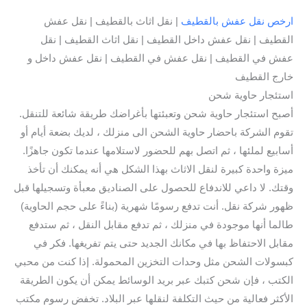
ارخص نقل عفش بالقطيف
| نقل اثاث بالقطيف | نقل عفش
القطيف | نقل عفش داخل القطيف | نقل اثاث القطيف | نقل
عفش في القطيف | نقل عفش في القطيف | نقل عفش داخل و
خارج القطيف
استئجار حاوية شحن
أصبح استئجار حاوية شحن وتعبئتها بأغراضك طريقة شائعة للتنقل.
تقوم الشركة باحضار حاوية الشحن الى منزلك ، لديك بضعة أيام أو
أسابيع لملئها ، ثم اتصل بهم للحضور لاستلامها عندما تكون جاهزًا.
ميزة واحدة كبيرة لنقل الاثاث بهذا الشكل هي أنه يمكنك أن تأخذ
وقتك. لا داعي للاندفاع للحصول على الصناديق معبأة وتسجيلها قبل
ظهور شركة نقل. أنت تدفع رسومًا شهرية (بناءً على حجم الحاوية)
طالما أنها موجودة في منزلك ، ثم تدفع مقابل النقل ، ثم ستدفع
مقابل الاحتفاظ بها في مكانك الجديد حتى يتم تفريغها. فكر في
كبسولات الشحن مثل وحدات التخزين المحمولة. إذا كنت من محبي
الكتب ، فإن شحن كتبك عبر بريد الوسائط يمكن أن يكون الطريقة
الأكثر فعالية من حيث التكلفة لنقلها عبر البلاد. تخفض رسوم مكتب