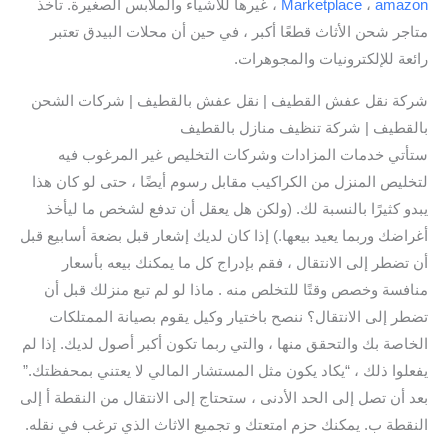
amazon
،
Marketplace
، غيرها للأشياء والملابس الصغيرة. تأخذ
متاجر شحن الأثاث قطعًا أكبر ، في حين أن محلات البيدق تعتبر
رائعة للإلكترونيات والمجوهرات.
شركة نقل عفش القطيف | نقل عفش بالقطيف | شركات الشحن
بالقطيف | شركة تنظيف منازل بالقطيف
ستأتي خدمات المزادات وشركات التخليص غير المرغوب فيه
لتخليص المنزل من الكراكيب مقابل رسوم أيضًا ، حتى لو كان هذا
يبدو كثيرًا بالنسبة لك. (ولكن هل يعقل أن تدفع لشخص ما ليأخذ
أغراضك وربما يعيد بيعها.) إذا كان لديك إشعار قبل بضعة أسابيع قبل
أن تضطر إلى الانتقال ، فقم بإدراج كل ما يمكنك بيعه بأسعار
منافسة وخصص وقتًا للتخلص منه . ماذا لو لم تبع منزلك قبل أن
تضطر إلى الانتقال؟ ننصح باختيار وكيل يقوم بصيانة الممتلكات
الخاصة بك والتحقق منها ، والتي ربما تكون أكبر أصول لديك. إذا لم
يفعلوا ذلك ، “يكاد يكون مثل المستشار المالي لا يعتني بمحفظتك.”
بعد أن تصل إلى الحد الأدنى ، ستحتاج إلى الانتقال من النقطة أ إلى
النقطة ب. يمكنك حزم امتعتك و تجميع الاثاث الذي ترغب في نقله.