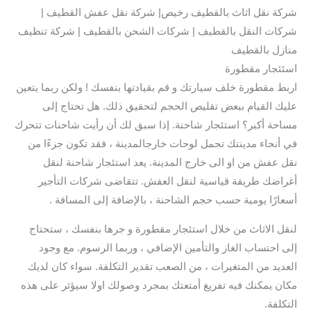
شركة نقل اثاث بالقطيف رخيص| شركة نقل عفش القطيف |
شركات النقل بالقطيف | شركات الشحن بالقطيف | شركة تنظيف
منازل بالقطيف
اسئئجار مقطورة
اربط مقطورة خلف سيارتك و قم بقيادتها بنفسك ! ولكن ربما يتعين
عليك القيام ببعض تقليص الحجم لتحقيق ذلك. هل تحتاج إلى
مساحة أكبر؟ استئجار شاحنة. إذا سبق لك أن رأيت شاحنات تتحرك
في أنحاء مدينتك تحمل لوحات خارجالمدينة ، فقد تكون جزءًا من
نقل عفش من او الى خارج المدينة. يعد استئجار شاحنة لنقل
أغراضك طريقة قياسية لنقل العفش. تتقاضى شركات التأجير
أسعارًا يومية حسب حجم الشاحنة ، بالإضافة إلى المسافة .
لنقل الاثاث من خلال استئجار مقطورة و جرها بنفسك ، ستحتاج
إلى احتساب الغاز والتأمين الإضافي ، وربما الرسوم. مع وجود
العديد من المتغيرات ، من الصعب تقدير التكلفة. سواء كان لديك
مكان يمكنك فيه تفريغ أمتعتك بمجرد وصولك اولا سيؤثر على هذه
التكلفة.