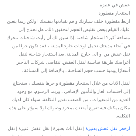
عفش في عنيزه
اسئئجار مقطورة
اربط مقطورة خلف سيارتك و قم بقيادتها بنفسك ! ولكن ربما يتعين
عليك القيام ببعض تقليص الحجم لتحقيق ذلك. هل تحتاج إلى
مساحة أكبر؟ استئجار شاحنة. إذا سبق لك أن رأيت شاحنات تتحرك
في أنحاء مدينتك تحمل لوحات خارجالمدينة ، فقد تكون جزءًا من
نقل عفش من او الى خارج المدينة. يعد استئجار شاحنة لنقل
أغراضك طريقة قياسية لنقل العفش. تتقاضى شركات التأجير
أسعارًا يومية حسب حجم الشاحنة ، بالإضافة إلى المسافة .
لنقل الاثاث من خلال استئجار مقطورة و جرها بنفسك ، ستحتاج
إلى احتساب الغاز والتأمين الإضافي ، وربما الرسوم. مع وجود
العديد من المتغيرات ، من الصعب تقدير التكلفة. سواء كان لديك
مكان يمكنك فيه تفريغ أمتعتك بمجرد وصولك اولا سيؤثر على هذه
التكلفة.
ارخص نقل عفش بعنيزة
| نقل اثاث بعنيزة | نقل عفش عنيزة | نقل