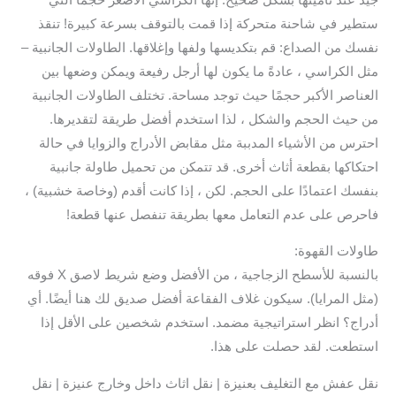
ستطير في شاحنة متحركة إذا قمت بالتوقف بسرعة كبيرة! تنقذ
نفسك من الصداع: قم بتكديسها ولفها وإغلاقها. الطاولات الجانبية –
مثل الكراسي ، عادةً ما يكون لها أرجل رفيعة ويمكن وضعها بين
العناصر الأكبر حجمًا حيث توجد مساحة. تختلف الطاولات الجانبية
من حيث الحجم والشكل ، لذا استخدم أفضل طريقة لتقديرها.
احترس من الأشياء المدببة مثل مقابض الأدراج والزوايا في حالة
احتكاكها بقطعة أثاث أخرى. قد تتمكن من تحميل طاولة جانبية
بنفسك اعتمادًا على الحجم. لكن ، إذا كانت أقدم (وخاصة خشبية) ،
فاحرص على عدم التعامل معها بطريقة تنفصل عنها قطعة!
طاولات القهوة:
بالنسبة للأسطح الزجاجية ، من الأفضل وضع شريط لاصق X فوقه
(مثل المرايا). سيكون غلاف الفقاعة أفضل صديق لك هنا أيضًا. أي
أدراج؟ انظر استراتيجية مضمد. استخدم شخصين على الأقل إذا
استطعت. لقد حصلت على هذا.
نقل عفش مع التغليف بعنيزة | نقل اثاث داخل وخارج عنيزة | نقل