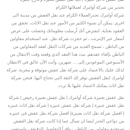
تحذير من شركة أوامرك لعملائها الكرام
شركة أوامرك تحذرالعملاء الكرام عند نقل العفش من مدينة الى
اخرى. يمكن أن تسوء الكثير من الأمور عند نقل الاثاث. تحقق من
العقود بعناية. لنفترض أنك أرسلت معلوماتك وحصلت على عرض
أسعار عبر الإنترنت ، ثم حجزت شركة نقل. عند استخدام مقاولين
من الباطن ، تسمح العديد من شركات النقل لعقد المقاولين من
الباطن بإلغاء عقدهم. مدد هذا العقد الذي وقعته وقت الانتقال من
الأسبوعين الموعودين إلى … شهرين. وأنت الآن عالق في الانتظار.
لذلك عليك بالاعتماد على شركة نقل عفش موثوقة و مجربة. شركة
أوامرك لنقل العفش توفر لك الثقة التي تحتاج اليها. فنحن شركة
نقل اثاث يمكنك ااعتماد عليها بلا تردد.
نقل عفش بعنيزة شركة أوامرك | نقل عفش بعنيزة رخيص | شركة
نقل عفش عنيزة | شركه نقل عفش عنيزه | شركه نقل اثاث عنيزه
| افضل شركة نقل اثاث بعنيزة| افضل شركة نقل عفش في عنيزه
من دواعي الحذر ايضا ان تسأل عما إذا كانت شركة نقل العفش
تستخدم مقاولين من الباطن ، واقرأ التفاصيل الدقيقة ، واستفسر