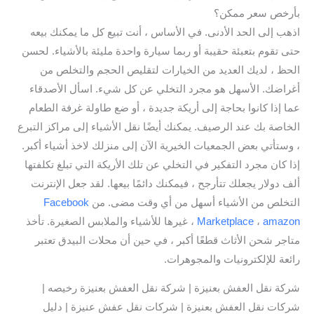
بأرخص سعر ممكن؟
اذهب إلى الحد الأدنى. في الأساس ، أنت تبيع كل ما يمكنك بيعه
حتى تقوم بتعبئة حقيبة أو ربما سيارة واحدة مليئة بالأشياء. لحسن
الحظ ، لديك العديد من الخيارات لتقليص الحجم والتخلص من
أغراضك. الأسهل هو مجرد التخلي عن كل شيء. اسأل الأصدقاء
عما إذا كانوا بحاجة إلى أريكة جديدة ، أو ضع طاولة غرفة الطعام
الخاصة بك عند الرصيف. يمكنك أيضًا نقل الأشياء إلى مراكز التبرع
، وستأتي بعض الجمعيات الخيرية الآن إلى منزلك لاخذ أشياء أكبر.
إذا كان مجرد التفكير في التخلي عن تلك الأريكة التي تبلغ تكلفتها
ألف دولار يجعلك تتأرجح ، فيمكنك دائمًا بيعها. لقد جعل الإنترنت
التخلص من الأشياء أسهل من أي وقت مضى. من
Facebook
amazon
،
Marketplace
، غيرها للأشياء والملابس الصغيرة. تأخذ
متاجر شحن الأثاث قطعًا أكبر ، في حين أن محلات البيدق تعتبر
رائعة للإلكترونيات والمجوهرات.
شركة نقل العفش بعنيزة | شركة نقل العفش بعنيزة رخيصه |
شركات نقل العفش بعنيزة | شركات نقل عفش عنيزة | دليل