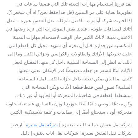
لقد قررنا استخدام مهارات التعبئة تلك التي قضينا ساعات في
تطويرها بعناية على مر السنين (هل هذا فقط نحن؟ ام أي شخص؟).
إذا اخترت شركة أوامرك – افضل شركات نقل العفش عنيزة – لنقل
أثاثك لمسافات طويلة ، فلدينا بعض المؤشرات التي تريد وضعها في
الاعتبار. تعبئة الأثاث الكبير حان الوقت لاستخدام مهارات التعبئة
المكتسبة عن جدارة. قبل أن تحزم أي شيء ، تخيل كل القطع التي
عليك تحريكها. الأرائك والطاولات والكراسي وخزائن الكتب وما إلى
ذلك. ثم انظر إلى المساحة السلبية داخل كل منها. المفتاح لجعل
الأثاث آمنًا للسفر هو جعله مضغوطًا قدر الإمكان. نعني شغلها.
كثيف. ما الذي يمكن تعبئته داخل خزانة الكتب لملء المساحة
السلبية؟ تصور ليس فقط قطعة الأثاث ولكن المساحة التي
ستشغلها القطعة في شاحنتك المتحركة أو الحاوية أو غير ذلك ،
وكن مبدعًا. نوصي دائمًا أيضًا بتوزيع الوزن بالتساوي عند تعبئة حاوية
متحركة. أوه ، ستحتاج أيضًا إلى بطانيات وأغلفة بلاستيكية. الكثير.
شركة نقل عفش عمالة فلبينية بعنيزة |
شركة نقل بعنيزة
| ارخص
شركات نقل العفش بعنيزة | شركات نقل اثاث بعنيزه | دليل