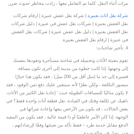
مرات أثناء النقل. كلما تم التعامل معها ، زادت مخاطر حدوث ضرر.
شركة نقل اثاث بعنيزه
| شركة نقل عفش عنيزة | ارقام شركات
نقل العفش بعنيزة | شركات نقل عفش في عنيزة | دليل شركات
نقل العفش بعنيزة | دليل نقل عفش عنيزة | شركات نقل العفش
في عنيزة | ارقام نقل العفش بعنيزة
4. تأجير شاحنات:
تقوم بتعبئة الأثاث وتحميله في شاحنة مستأجرة وتقودها بنفسك
إلى وجهتها. إذا كانت خطوة من مدينة إلى أخرى تكون مسافة
قصيرة إلى حد ما (مثل أقل من 200 ميل) ، فقد يكون هذا خيارًا
ميسور التكلفة ، ولكن نظرًا لأنه سيتعين عليك دفع ثمن الوقود ، فقد
لا يكون مثاليًا للمسافات الطويلة حيث ‘ إعادة نقل الكثير من الأثاث.
ناهيك عن تكلفة وقتك في القيادة. نقل قطعة أثاث واحدة فقط؟ في
بعض الحالات ، قد يكون من الأرخص بيعها وإعادة شرائها في
الوجهة. إذا كان الأمر عاطفيًا أو ذا قيمة عالية ، فقد يكون من المفيد
الدفع مقابل خدمة طرد – فقط تأكد من تعبئتها وفقًا لإرشاداتهم ،
حتى تصل في حالة جيدة.