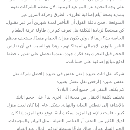
على وجه التحديد عن المواعيد الزمنية. لان معظم الشركات تقوم
بتمديد بضعة أيام إضافية لظروف الطرق وحركة المرور غير
المتوقعة ، فمن نافلة القول أن التأخير لمدة شهرين أمر غير مقبول.
كن مستعدًا لزيادة التكلفة هل تعرف كم تزن طاولة غرفة الطعام
الخاصة بك؟ ربما لا ، ولن يكون ميزان الحمام مفيدًا. يستخف معظم
الناس بالوزن الإجمالي لممتلكاتهم ، وهذا هو السبب في أن تقليص
الحجم قبل التحرك يعد فكرة جيدة. عندما تحصل على تقدير ، خطط
لدفع مبالغ إضافية على حساباتك.
شركة نقل اثاث عنيزة | نقل عفش في عنيزة | افضل شركة نقل
عفش عنيزه | ارخص نقل عفش بعنيزه
كم يكلف التنقل في جميع أنحاء البلاد؟
تختلف تكلفة الانتقال من مدينة الى اخرى بناءً على حجم اثاثك
بالإضافة إلى نقطتي البداية والنهاية. بشكل عام. إذا كان لديك منزل
كبير ، فاستعد لإنفاق المزيد. يمكنك أيضًا توقع دفع المزيد إذا كان
لديك الكثير من التحف أو العناصر الثقيلة ، مثل البيانو والمجمدات.
الخبر السار هو أن هناك طرقًا بسيطة لتوفير المال عند القيام