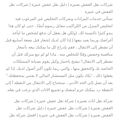
شركات نقل العفش بعنيزة | دليل نقل عفش عنيزة | شركات نقل
العفش في عنيزة
ستأتي خدمات المزادات وشركات التخليص غير المرغوب فيه
لتخليص المنزل من الكراكيب مقابل رسوم أيضًا ، حتى لو كان هذا
يبدو كثيرًا بالنسبة لك. (ولكن هل يعقل أن تدفع لشخص ما ليأخذ
أغراضك وربما يعيد بيعها.) إذا كان لديك إشعار قبل بضعة أسابيع قبل
أن تضطر إلى الانتقال ، فقم بإدراج كل ما يمكنك بيعه بأسعار
منافسة وخصص وقتًا للتخلص منه . ماذا لو لم تبع منزلك قبل أن
تضطر إلى الانتقال؟ ننصح باختيار وكيل يقوم بصيانة الممتلكات
الخاصة بك والتحقق منها ، والتي ربما تكون أكبر أصول لديك. إذا لم
يفعلوا ذلك ، “يكاد يكون مثل المستشار المالي لا يعتني بمحفظتك.”
بعد أن تصل إلى الحد الأدنى ، ستحتاج إلى الانتقال من النقطة أ إلى
النقطة ب. يمكنك حزم امتعتك و تجميع الاثاث الذي ترغب في نقله.
شركة نقل اثاث بعنيزة | شركة نقل عفش عنيزة | شركات نقل
العفش بعنيزة | شركات نقل عفش عنيزة | دليل شركات نقل
العفش بعنيزة | شركات نقل العفش في عنيزة | افضل شركة نقل