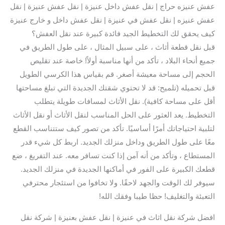
عفش عنيزه حراج | نقل عفش داخل عنيزة | نقل عفش عنيزة | نقل
عفش عنيزه | نقل عفش في عنيزة | نقل عفش داخل و خارج عنيزة
كيف يحقق لك التخطيط الجيد فائدة كبيرة عند نقل العفش؟
قبل نقل قطعة أثاث ، على سبيل المثال ، على طول الطريق في
جميع أنحاء البلاد ، تأكد من أنها مناسبة أولاً! خاصة عند تقليص
الحجم إلى مساحة معيشة أصغر. قم بقياس هذا الكرسي الطويل
قبل تحميله (تلميح: قد لا تحتوي شقتك الجديدة التي تبلغ مساحتها
أقل على مساحة كافية). نقل الأثاث لمسافات طويلة يتطلب
التخطيط. يعد العثور على الحل المناسب لنقل الأثاث أو نقل الأثاث
لتلبية احتياجاتك أمرًا أساسيًا. تأكد من تصور كيف ستتناسب القطع
معًا على طول الطريق وداخل منزلك الجديد. اربط كل شيء قدر
المستطاع ، وتأكد من أنه آمن إذا كنت تسافر معه. عند التفريغ ، ضع
قطعك الكبيرة على الفور في أماكنها الجديدة في منزلك الجديد.
سيوفر لك الوقت والجهد لاحقًا. ولا تخافوا من استئجار محترفي
التعبئة والتغليف! حظا طيبا وفقك الله!
افضل شركة نقل اثاث في عنيزة | نقل عفش بعنيزة | شركة نقل