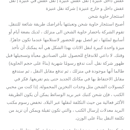
عفش داخل عنيزة | نقل عفش عنيزه | نقل عفش في عنيزة | نقل
عفش داخل و خارج عنيزة | شركة نقل عنيزة
استئجار حاوية شحن
أصبح استئجار حاوية شحن وتعبئتها بأغراضك طريقة شائعة للتنقل.
تقوم الشركة باحضار حاوية الشحن الى منزلك ، لديك بضعة أيام أو
أسابيع لملئها ، ثم اتصل بهم للحضور لاستلامها عندما تكون جاهزًا.
ميزة واحدة كبيرة لنقل الاثاث بهذا الشكل هي أنه يمكنك أن تأخذ
وقتك. لا داعي للاندفاع للحصول على الصناديق معبأة وتسجيلها قبل
ظهور شركة نقل. أنت تدفع رسومًا شهرية (بناءً على حجم الحاوية)
طالما أنها موجودة في منزلك ، ثم تدفع مقابل النقل ، ثم ستدفع
مقابل الاحتفاظ بها في مكانك الجديد حتى يتم تفريغها. فكر في
كبسولات الشحن مثل وحدات التخزين المحمولة. إذا كنت من محبي
الكتب ، فإن شحن كتبك عبر بريد الوسائط يمكن أن يكون الطريقة
الأكثر فعالية من حيث التكلفة لنقلها عبر البلاد. تخفض رسوم مكتب
البريد معدلات إرسال الكتب ، والتي تكون ثقيلة ويمكن أن تزيد من
تكلفة النقل بناءً على الوزن.