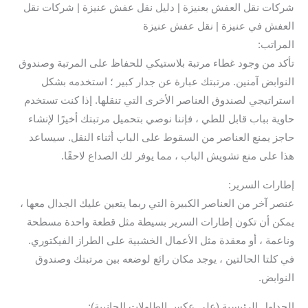
شركات نقل العفش بعنيزة | دليل نقل عفش عنيزة | شركات نقل
العفش في عنيزة | نقل عفش عنيزة
المراتب:
تأكد من وجود غطاء مرتبة بلاستيكي للحفاظ على المرتبة وصندوق
النوابض آمنين. مرتبتك عبارة عن جدار كبير ؛ استخدمه بشكل
استراتيجي لصندوق العناصر الأخرى التي تنقلها. إذا كنت تستخدم
حاوية بباب قابل للطي ، فإننا نوصي بتحميل مرتبتك أخيرًا لإنشاء
حاجز يمنع العناصر من السقوط على الباب أثناء النقل. سيساعد
هذا على منع تشويش الباب ، مما يوفر لك الصداع لاحقًا.
إطارات السرير:
عنصر آخر من العناصر الكبيرة التي ربما يتعين عليك الجدال معها ،
يمكن أن تكون إطارات السرير بسيطة مثل قطعة واحدة مسطحة
وناعمة ، أو معقدة مثل الأعمال الخشبية على الطراز الفيكتوري.
في كلتا الحالتين ، يوجد مكان رائع لوضعه بين مرتبتك وصندوق
النوابض.
الجداول الرئيسية (على عكس الطاولات الجانبية):