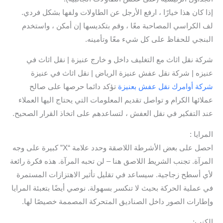
إذا كان هذا خيارًا ، ارفع الأرجل عن الطاولات ولفها بشكل فردي.
لف الكراسي المصاحبة معًا ، وقم بتكديسها إن أمكن ، واستخدم
البنجي للحفاظ على كل شيء معًا وتأمينه.
شركة نقل اثاث مع التغليف داخل و خارج عنيزة | نقل اثاث في
عنيزه | شركة نقل عفش عنيزة الرياض | نقل اثاث في عنيزة
شركة أوامرك نقل عفش بعنيزة
تؤكد دائما حرصها على صالح
عملائها الكرام و تواصل تقديم المعلومات التي يحتاج اليها العملاء
عند التفكير في نقل العفش ، لتساعدهم على اتخاذ القرار الصحيح.
المرايا :
احصل على بعض الأشرطة اللاصقة وحدد علامة “X” كبيرة على وجه
المرآة. تجنب الشريط اللاصق هنا – لن تحبه المرآة. هذه فكرة رائعة
لأي أسطح زجاجية. سيساعد في تقليل تأثير الاهتزازات المستمرة
في عملية الحركة بحيث لا تنكسر بسهولة. نوصي أيضًا بتعبئة المرايا
وإطارات الصور داخل الصناديق المتحركة المصممة خصيصًا لها.
الكنب: