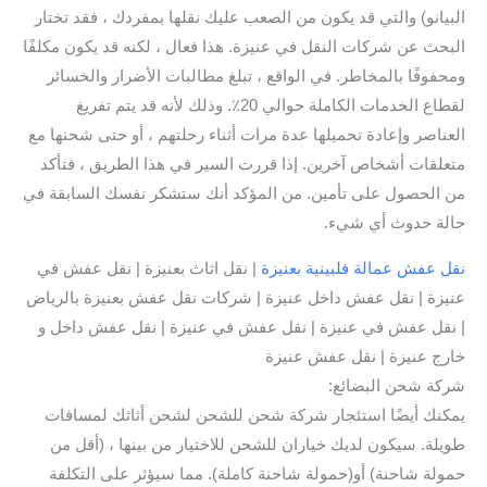
البيانو) والتي قد يكون من الصعب عليك نقلها بمفردك ، فقد تختار
البحث عن شركات النقل في عنيزة. هذا فعال ، لكنه قد يكون مكلفًا
ومحفوفًا بالمخاطر. في الواقع ، تبلغ مطالبات الأضرار والخسائر
لقطاع الخدمات الكاملة حوالي 20٪. وذلك لأنه قد يتم تفريغ
العناصر وإعادة تحميلها عدة مرات أثناء رحلتهم ، أو حتى شحنها مع
متعلقات أشخاص آخرين. إذا قررت السير في هذا الطريق ، فتأكد
من الحصول على تأمين. من المؤكد أنك ستشكر نفسك السابقة في
حالة حدوث أي شيء.
نقل عفش عمالة فلبينية بعنيزة
| نقل اثاث بعنيزة | نقل عفش في
عنيزة | نقل عفش داخل عنيزة | شركات نقل عفش بعنيزة بالرياض
| نقل عفش في عنيزة | نقل عفش في عنيزة | نقل عفش داخل و
خارج عنيزة | نقل عفش عنيزة
شركة شحن البضائع:
يمكنك أيضًا استئجار شركة شحن للشحن لشحن أثاثك لمسافات
طويلة. سيكون لديك خياران للشحن للاختيار من بينها ، (أقل من
حمولة شاحنة) أو(حمولة شاحنة كاملة). مما سيؤثر على التكلفة