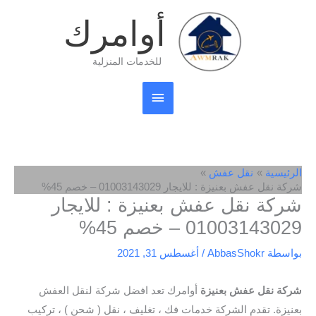
خطي
القائمة
أوامرك
لى
لمحتوى
الرئيسية
للخدمات المنزلية
الرئيسية
نقل عفش
شركة نقل عفش بعنيزة : للايجار 01003143029 – خصم 45%
شركة نقل عفش بعنيزة : للايجار
01003143029 – خصم 45%
بواسطة
AbbasShokr
/
أغسطس 31, 2021
شركة نقل عفش بعنيزة
أوامرك تعد افضل شركة لنقل العفش
بعنيزة. تقدم الشركة خدمات فك ، تغليف ، نقل ( شحن ) ، تركيب