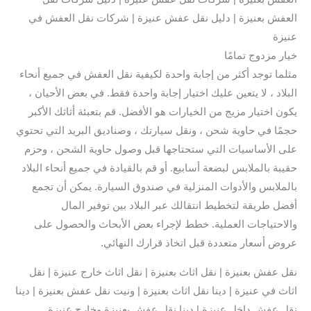
العفش بعنيزة | دليل نقل عفش عنيزة | شركات نقل العفش في
عنيزة
خيار مزدوج تمامًا
مثلما توجد أكثر من إجابة واحدة لكيفية نقل العفش في جميع أنحاء
البلاد ، لا يتعين عليك اختيار إجابة واحدة فقط. في بعض الأحيان ،
يكون اختيار مزيج من الخيارات هو الأفضل. قم بتعبئة أثاثك الأكبر
حجمًا في حاوية شحن ، ونقل سيارتك ، وصناديق البريد التي تحتوي
على الأساسيات التي ستحتاجها قبل وصول حاوية الشحن ، وحزم
حقيبة بالملابس لبضعة أسابيع. أو قم بالقيادة في جميع أنحاء البلاد
بالملابس والأدوات المنزلية في صندوق السيارة. يمكن أن تجمع
أفضل طريقة لتخطيط انتقالك عبر البلاد بين توفير المال
والاحتياجات العملية. خطط لإجراء بعض الأبحاث والحصول على
عروض أسعار متعددة قبل اتخاذ قرارك النهائي.
نقل عفش بعنيزة | نقل اثاث بعنيزة | نقل اثاث خارج عنيزة | نقل
اثاث في عنيزة | دينا نقل اثاث بعنيزة | ونيت نقل عفش بعنيزة | دينا
نقل عفش داخل عنيزة | دينا نقل عفش بعنيزة وخارج عنيزة