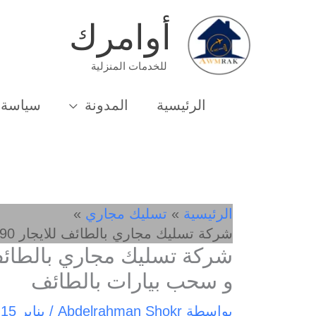
خطي
أوامرك
لى
لمحتوى
للخدمات المنزلية
الرئيسية
المدونة
سياسة 
الرئيسية
تسليك مجاري
شركة تسليك مجاري بالطائف للايجار 01032650790 شفط و سحب بيارات بالطائف
و سحب بيارات بالطائف
بواسطة
Abdelrahman Shokr
/
يناير 15, 2025