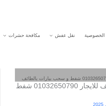
الخصوصية
نقل عفش
مكافحة حشرات
شركة تسليك مجاري بالطائف للايجار 01032650790 شفط