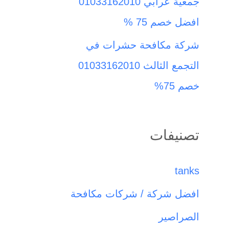
جمعية عرابي 01033162010
افضل خصم 75 %
شركة مكافحة حشرات في
التجمع الثالث 01033162010
خصم 75%
تصنيفات
tanks
افضل شركة / شركات مكافحة
الصراصير